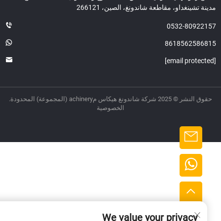
ة تشينغداو، مقاطعة شاندونغ، الصين، 266121
0532-80922
8618562586
ر © 2025 شركة شاندونغ هيكاس مachinery (المجموعة) المحدودة.
الخصوصية
We value your privacy