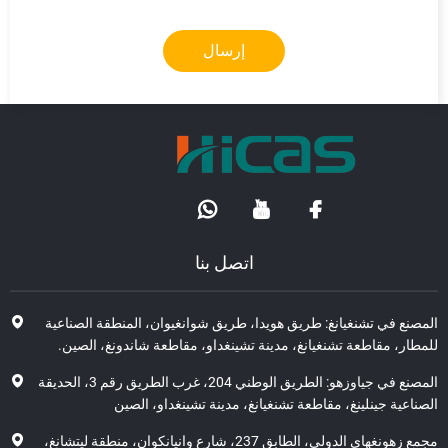
إرسال
اتصل بنا
صنع في تشنغيانغ: طريق هويدا، طريق شوانغيوان، المنطقة الصناعية
طار، مقاطعة تشنغيانغ، مدينة تشينغداو، مقاطعة شاندونغ، الصين.
المصنع في جياوزهو: الطريق الوطني 204، غرب الطريق رقم 3، الحديقة
اعية جينلينغ، مقاطعة تشنغيانغ، مدينة تشينغداو، الصين
مجمع زهونغهاي الدولي، الطابق 237، شارع وانيانكوان، منطقة ليتشانغ،