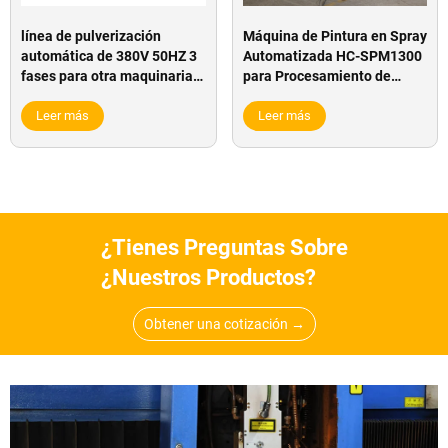
línea de pulverización
Máquina de Pintura en Spray
automática de 380V 50HZ 3
Automatizada HC-SPM1300
fases para otra maquinaria
para Procesamiento de
de carpintería
Puertas de Madera en
Leer más
Fábrica de Muebles
Leer más
¿Tienes Preguntas Sobre
¿nuestros Productos?
Obtener una cotización →