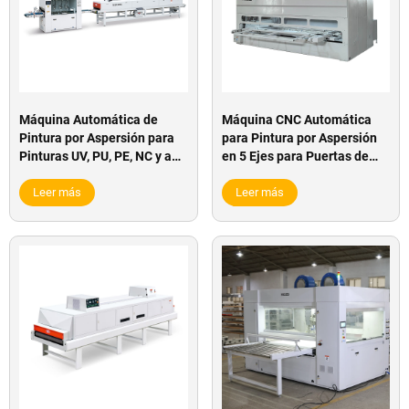
Máquina Automática de
Máquina CNC Automática
Pintura por Aspersión para
para Pintura por Aspersión
Pinturas UV, PU, PE, NC y a
en 5 Ejes para Puertas de
Base de Agua, para Fábrica
Madera, Paneles de Cocina,
de Pisos y Marcos de
Leer más
Muebles, Uso en Taller
Leer más
Puertas