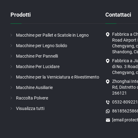
Prodotti
Contattaci
Fabbrica a C
Macchine per Pallet e Scatole in Legno
Road Airport I
Macchine per Legno Solido
Chengyang, ci
Shandong, Ci
Macchine Per Pannelli
Fabbrica a J
Macchine Per Lucidare
di No. 3 Road,
Chengyang, ci
Macchine per la Verniciatura e Rivestimento
Zhonghai Int
Rd, Distretto
Macchine Ausiliarie
266121
Raccolta Polvere
0532-80922
Visualizza tutti
8618562586
[email protec