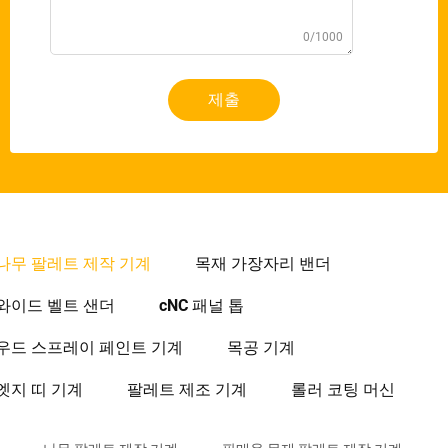
0/1000
제출
나무 팔레트 제작 기계
목재 가장자리 밴더
와이드 벨트 샌더
cNC 패널 톱
우드 스프레이 페인트 기계
목공 기계
엣지 띠 기계
팔레트 제조 기계
롤러 코팅 머신