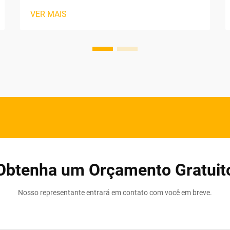
Níveis de Automação. Máquinas
VER MAIS
Principais: Serrarias, Pregadeiras,
Empilhadeiras e Transportadores. As
linhas de produção de paletes de
madeira normalmente dependem de
cerca de quatro sistemas principais
trabalhando em conjunto. Vamos
começar desde o início...
Obtenha um Orçamento Gratuit
Nosso representante entrará em contato com você em breve.