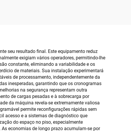
aletes
SF8003 / SF8005 e
Linha de Empilhamento
te seu resultado final. Este equipamento reduz
nalmente exigiam vários operadores, permitindo-lhe
o constante, eliminando a variabilidade e os
dício de materiais. Sua instalação experimentará
stáveis de processamento, independentemente da
das inesperadas, garantindo que os cronogramas
melhorias na segurança representam outra
mento de cargas pesadas e à sobrecarga por
idade da máquina revela-se extremamente valiosa
rogramável permite reconfigurações rápidas sem
l acesso e a sistemas de diagnóstico que
ização do espaço no piso, especialmente
s. As economias de longo prazo acumulam-se por