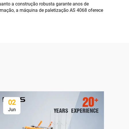
anto a construção robusta garante anos de
omação, a máquina de paletização AS 4068 oferece
02
1
Jun
Ju