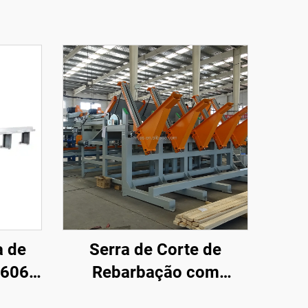
a de
Serra de Corte de
F6060
Rebarbação com
ersal
Múltiplos Cabeçotes