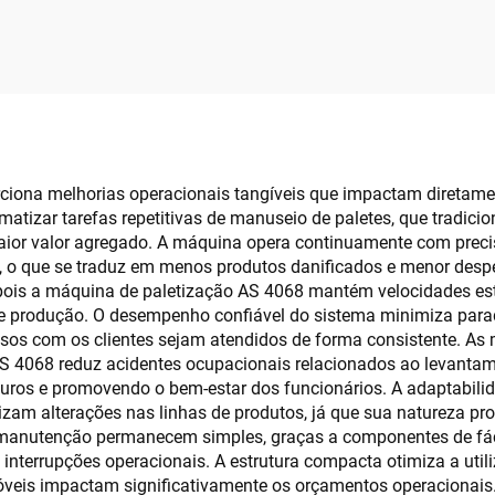
veis de Madeira
de Madeira para P
Sólida
ciona melhorias operacionais tangíveis que impactam diretamen
tizar tarefas repetitivas de manuseio de paletes, que tradicio
ior valor agregado. A máquina opera continuamente com precisã
 o que se traduz em menos produtos danificados e menor desper
, pois a máquina de paletização AS 4068 mantém velocidades e
de produção. O desempenho confiável do sistema minimiza para
os com os clientes sejam atendidos de forma consistente. As 
AS 4068 reduz acidentes ocupacionais relacionados ao levanta
eguros e promovendo o bem-estar dos funcionários. A adaptabil
zam alterações nas linhas de produtos, já que sua natureza p
 manutenção permanecem simples, graças a componentes de fáci
interrupções operacionais. A estrutura compacta otimiza a util
óveis impactam significativamente os orçamentos operacionai