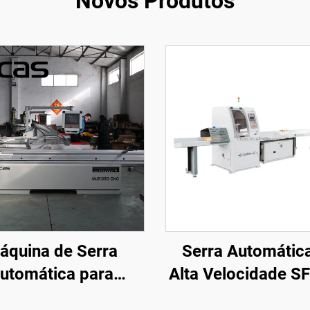
Novos Produtos
áquina de Serra
Serra Automátic
utomática para
Alta Velocidade S
ocessamento de
para Corte Transv