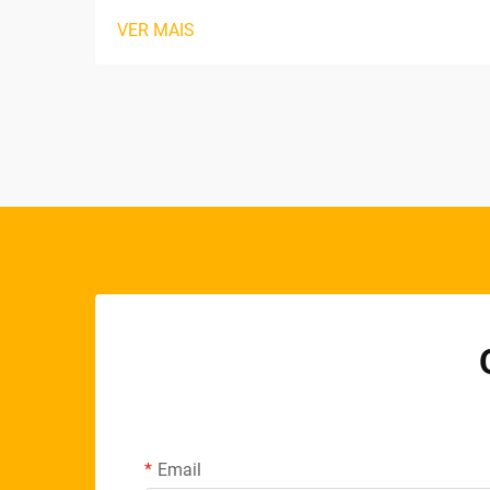
Produção Automatizadas de Paletes de
VER MAIS
Madeira. Escassez de Mão de Obra,
Riscos à Segurança e Exigências
Regulatórias Crescentes nas Oficinas
Tradicionais de Paletes. A fabricação
tradicional de paletes enfrenta pressões
acumuladas: Crít...
Email