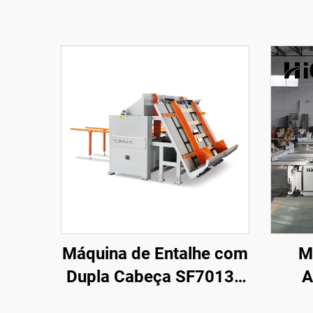
Máquina de Entalhe com
M
Dupla Cabeça SF7013S
A
de Alta Produtividade
Pr