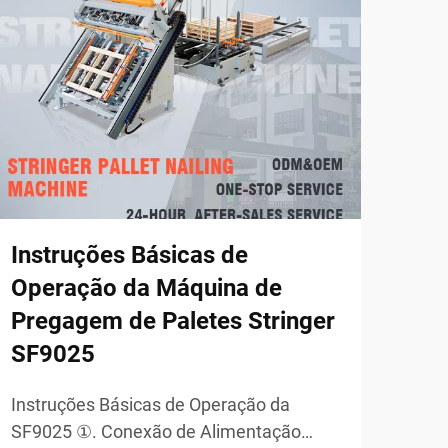
Instruções Básicas de
Fal
Operação da Máquina de
Sol
Pregagem de Paletes Stringer
Lin
SF9025
Per
Instruções Básicas de Operação da
1. D
SF9025 ①. Conexão de Alimentação
preg