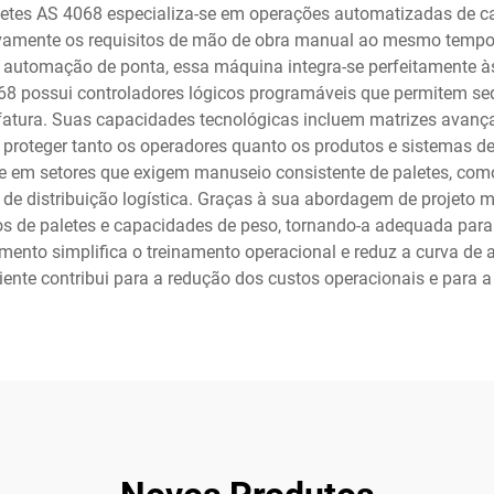
etes AS 4068 especializa-se em operações automatizadas de 
tivamente os requisitos de mão de obra manual ao mesmo tempo 
e automação de ponta, essa máquina integra-se perfeitamente às
8 possui controladores lógicos programáveis que permitem seq
atura. Suas capacidades tecnológicas incluem matrizes avanç
roteger tanto os operadores quanto os produtos e sistemas 
se em setores que exigem manuseio consistente de paletes, com
e distribuição logística. Graças à sua abordagem de projeto 
s de paletes e capacidades de peso, tornando-a adequada pa
pamento simplifica o treinamento operacional e reduz a curva de
iente contribui para a redução dos custos operacionais e para a