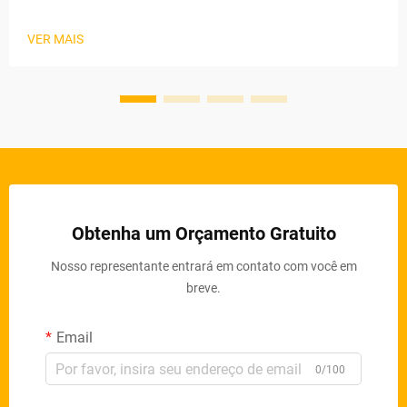
Madeira. Escassez de Mão de Obra, Riscos à Segurança e
Exigências Regulatórias Crescentes nas Oficinas Tradicionais
VER MAIS
de Paletes. A fabricação tradicional de paletes enfrenta
pressões acumuladas: Crít...
Obtenha um Orçamento Gratuito
Nosso representante entrará em contato com você em
breve.
Email
0/100