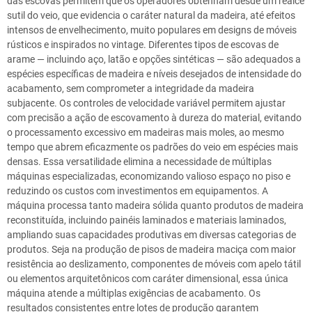
das escovas permitem que os operadores obtenham desde um realce
sutil do veio, que evidencia o caráter natural da madeira, até efeitos
intensos de envelhecimento, muito populares em designs de móveis
rústicos e inspirados no vintage. Diferentes tipos de escovas de
arame — incluindo aço, latão e opções sintéticas — são adequados a
espécies específicas de madeira e níveis desejados de intensidade do
acabamento, sem comprometer a integridade da madeira
subjacente. Os controles de velocidade variável permitem ajustar
com precisão a ação de escovamento à dureza do material, evitando
o processamento excessivo em madeiras mais moles, ao mesmo
tempo que abrem eficazmente os padrões do veio em espécies mais
densas. Essa versatilidade elimina a necessidade de múltiplas
máquinas especializadas, economizando valioso espaço no piso e
reduzindo os custos com investimentos em equipamentos. A
máquina processa tanto madeira sólida quanto produtos de madeira
reconstituída, incluindo painéis laminados e materiais laminados,
ampliando suas capacidades produtivas em diversas categorias de
produtos. Seja na produção de pisos de madeira maciça com maior
resistência ao deslizamento, componentes de móveis com apelo tátil
ou elementos arquitetônicos com caráter dimensional, essa única
máquina atende a múltiplas exigências de acabamento. Os
resultados consistentes entre lotes de produção garantem