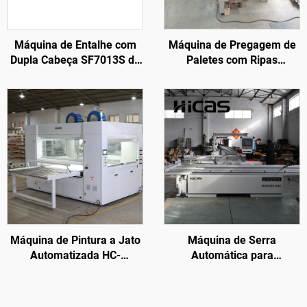
Máquina de Entalhe com
Máquina de Pregagem de
Dupla Cabeça SF7013S de
Paletes com Ripas
Alta Produtividade
SF9026C, capaz de
produzir paletes até 3.800
mm com estação rotativa
Máquina de Pintura a Jato
Máquina de Serra
Automatizada HC-
Automática para
SPM1300 para
Processamento de Móveis
Processamento de Portas
de Madeira Sólida
de Madeira em Fábrica de