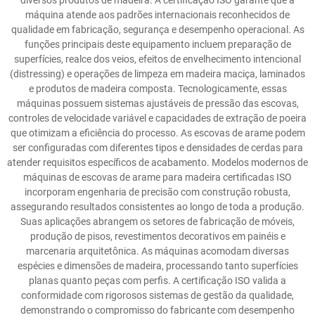
diversos produtos de madeira. A certificação ISO garante que a
máquina atende aos padrões internacionais reconhecidos de
qualidade em fabricação, segurança e desempenho operacional. As
funções principais deste equipamento incluem preparação de
superfícies, realce dos veios, efeitos de envelhecimento intencional
(distressing) e operações de limpeza em madeira maciça, laminados
e produtos de madeira composta. Tecnologicamente, essas
máquinas possuem sistemas ajustáveis de pressão das escovas,
controles de velocidade variável e capacidades de extração de poeira
que otimizam a eficiência do processo. As escovas de arame podem
ser configuradas com diferentes tipos e densidades de cerdas para
atender requisitos específicos de acabamento. Modelos modernos de
máquinas de escovas de arame para madeira certificadas ISO
incorporam engenharia de precisão com construção robusta,
assegurando resultados consistentes ao longo de toda a produção.
Suas aplicações abrangem os setores de fabricação de móveis,
produção de pisos, revestimentos decorativos em painéis e
marcenaria arquitetônica. As máquinas acomodam diversas
espécies e dimensões de madeira, processando tanto superfícies
planas quanto peças com perfis. A certificação ISO valida a
conformidade com rigorosos sistemas de gestão da qualidade,
demonstrando o compromisso do fabricante com desempenho