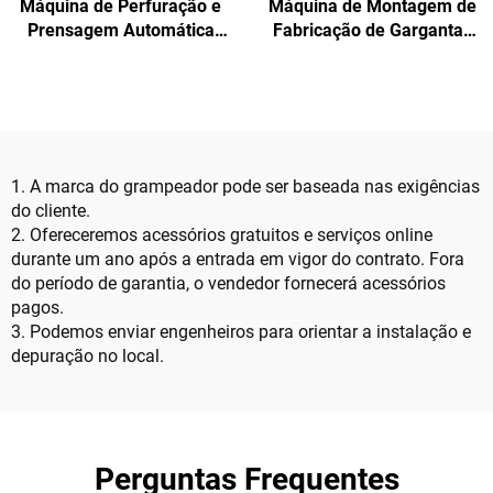
Máquina de Perfuração e
Máquina de Montagem de
Prensagem Automática
Fabricação de Gargantas
SF4020 Construção
de Pallets de Madeira
Robusta Projetada para
SF4070 para Produção de
Produção Contínua em Alto
Gargantas de Pallets em
Volume
Vários Tamanhos
1. A marca do grampeador pode ser baseada nas exigências
do cliente.
2. Ofereceremos acessórios gratuitos e serviços online
durante um ano após a entrada em vigor do contrato. Fora
do período de garantia, o vendedor fornecerá acessórios
pagos.
3. Podemos enviar engenheiros para orientar a instalação e
depuração no local.
Perguntas Frequentes