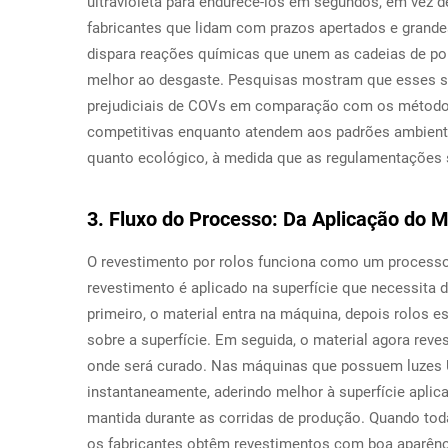
ultravioleta para endurecê-los em segundos, em vez 
fabricantes que lidam com prazos apertados e grandes
dispara reações químicas que unem as cadeias de po
melhor ao desgaste. Pesquisas mostram que esses 
prejudiciais de COVs em comparação com os métodos
competitivas enquanto atendem aos padrões ambientai
quanto ecológico, à medida que as regulamentações s
3. Fluxo do Processo: Da Aplicação do M
O revestimento por rolos funciona como um processo 
revestimento é aplicado na superfície que necessita 
primeiro, o material entra na máquina, depois rolos 
sobre a superfície. Em seguida, o material agora reve
onde será curado. Nas máquinas que possuem luzes U
instantaneamente, aderindo melhor à superfície aplica
mantida durante as corridas de produção. Quando to
os fabricantes obtêm revestimentos com boa aparênci