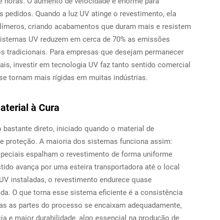
de horas. O aumento de velocidade é enorme para
 pedidos. Quando a luz UV atinge o revestimento, ela
límeros, criando acabamentos que duram mais e resistem
sistemas UV reduzem em cerca de 70% as emissões
 tradicionais. Para empresas que desejam permanecer
s, investir em tecnologia UV faz tanto sentido comercial
e tornam mais rígidas em muitas indústrias.
aterial à Cura
bastante direto, iniciado quando o material de
de proteção. A maioria dos sistemas funciona assim:
especiais espalham o revestimento de forma uniforme
stido avança por uma esteira transportadora até o local
V instaladas, o revestimento endurece quase
da. O que torna esse sistema eficiente é a consistência
das as partes do processo se encaixam adequadamente,
a e maior durabilidade, algo essencial na produção de