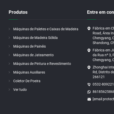
Produtos
Entre em con
Fábrica em C
Máquinas de Paletes e Caixas de Madeira
Road, Área In
Máquinas de Madeira Sólida
Chengyang, C
Shandong, Ch
Máquinas de Painéis
Fábrica em J
Máquinas de Jateamento
da Rua nº 3, P
Chengyang, C
Máquinas de Pintura e Revestimento
Zhonghai Int
Rd, Distrito 
Máquinas Auxiliares
266121
Coletor De Poeira
0532-80922
Ver tudo
8618562586
[email protec