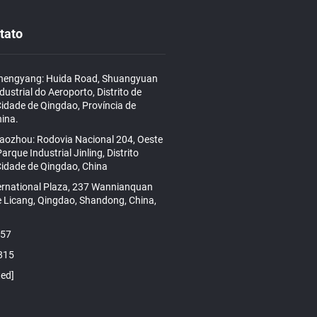
tato
hengyang: Huida Road, Shuangyuan
dustrial do Aeroporto, Distrito de
idade de Qingdao, Província de
ina.
iaozhou: Rodovia Nacional 204, Oeste
arque Industrial Jinling, Distrito
idade de Qingdao, China
ernational Plaza, 237 Wannianquan
de Licang, Qingdao, Shandong, China,
157
815
ted]