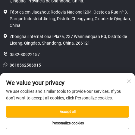
Qingdao, Província de Shandong, China.
Fábrica em Jiaozhou: Rodovia Nacional 204, Oeste da Rua nº 3,
Parque Industrial Jinling, Distrito Chengyang, Cidade de Qingdao,
China
Zhonghai International Plaza, 237 Wannianquan Rd, Distrito de
Licang, Qingdao, Shandong, China, 266121
0532-80922157
8618562586815
[email protected]
We value your privacy
We use cookies and similar tools to provide our services. If you
don't want to accept all cookies, click Personalize cookies.
Direitos autorais © 2025 SHANDONG HICAS MACHINERY (GROUP) CO.,
LTD.
privacidade
Accept all
Personalize cookies