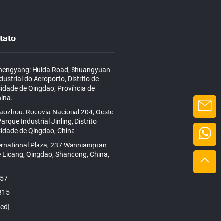
tato
hengyang: Huida Road, Shuangyuan
dustrial do Aeroporto, Distrito de
idade de Qingdao, Província de
ina.
iaozhou: Rodovia Nacional 204, Oeste
arque Industrial Jinling, Distrito
idade de Qingdao, China
ernational Plaza, 237 Wannianquan
de Licang, Qingdao, Shandong, China,
157
815
ted]