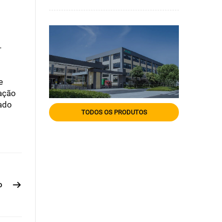
-
e
ração
cado
TODOS OS PRODUTOS
o