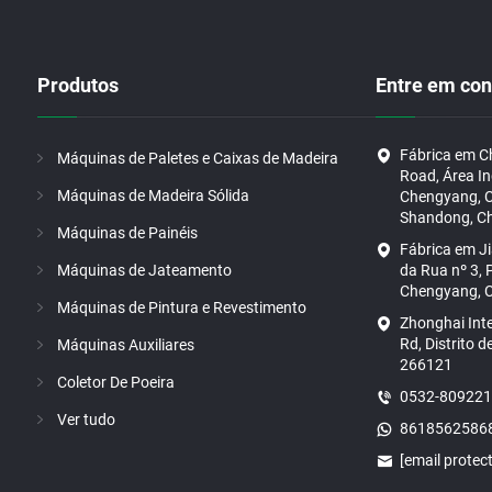
Produtos
Entre em con
Fábrica em C
Máquinas de Paletes e Caixas de Madeira
Road, Área In
Máquinas de Madeira Sólida
Chengyang, C
Shandong, Ch
Máquinas de Painéis
Fábrica em J
Máquinas de Jateamento
da Rua nº 3, P
Chengyang, C
Máquinas de Pintura e Revestimento
Zhonghai Int
Rd, Distrito 
Máquinas Auxiliares
266121
Coletor De Poeira
0532-80922
Ver tudo
8618562586
[email protec