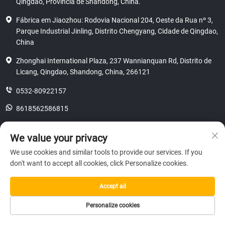
Qingdao, Província de Shandong, China.
Fábrica em Jiaozhou: Rodovia Nacional 204, Oeste da Rua nº 3,
Parque Industrial Jinling, Distrito Chengyang, Cidade de Qingdao,
China
Zhonghai International Plaza, 237 Wannianquan Rd, Distrito de
Licang, Qingdao, Shandong, China, 266121
0532-80922157
8618562586815
[email protected]
We value your privacy
We use cookies and similar tools to provide our services. If you
don't want to accept all cookies, click Personalize cookies.
Direitos autorais © 2025 SHANDONG HICAS MACHINERY (GROUP) CO.,
LTD.
privacidade
Accept all
Personalize cookies