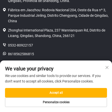
Qingdao, Província de Shandong, China.
Fábrica em Jiaozhou: Rodovia Nacional 204, Oeste da Rua nº 3,
Parque Industrial Jinling, Distrito Chengyang, Cidade de Qingdao,
China
Zhonghai International Plaza, 237 Wannianquan Rd, Distrito de
Licang, Qingdao, Shandong, China, 266121
0532-80922157
8618562586815
[email protected]
We value your privacy
We use cookies and similar tools to provide our services. If you
don't want to accept all cookies, click Personalize cookies.
Direitos autorais © 2025 SHANDONG HICAS MACHINERY (GROUP) CO.,
LTD.
privacidade
Accept all
Personalize cookies