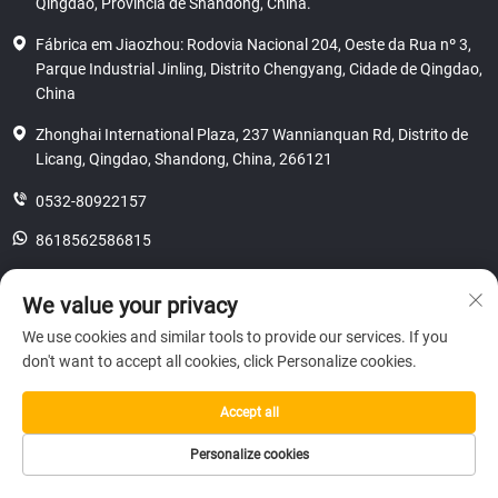
Qingdao, Província de Shandong, China.
Fábrica em Jiaozhou: Rodovia Nacional 204, Oeste da Rua nº 3,
Parque Industrial Jinling, Distrito Chengyang, Cidade de Qingdao,
China
Zhonghai International Plaza, 237 Wannianquan Rd, Distrito de
Licang, Qingdao, Shandong, China, 266121
0532-80922157
8618562586815
[email protected]
We value your privacy
We use cookies and similar tools to provide our services. If you
don't want to accept all cookies, click Personalize cookies.
Direitos autorais © 2025 SHANDONG HICAS MACHINERY (GROUP) CO.,
LTD.
privacidade
Accept all
Personalize cookies