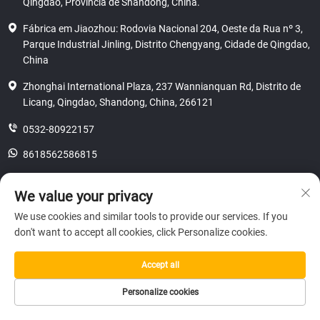
Qingdao, Província de Shandong, China.
Fábrica em Jiaozhou: Rodovia Nacional 204, Oeste da Rua nº 3,
Parque Industrial Jinling, Distrito Chengyang, Cidade de Qingdao,
China
Zhonghai International Plaza, 237 Wannianquan Rd, Distrito de
Licang, Qingdao, Shandong, China, 266121
0532-80922157
8618562586815
[email protected]
We value your privacy
We use cookies and similar tools to provide our services. If you
don't want to accept all cookies, click Personalize cookies.
Direitos autorais © 2025 SHANDONG HICAS MACHINERY (GROUP) CO.,
LTD.
privacidade
Accept all
Personalize cookies