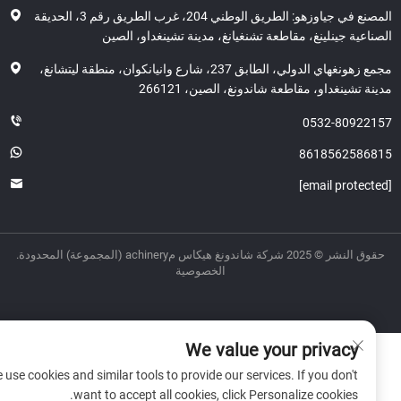
المصنع في جياوزهو: الطريق الوطني 204، غرب الطريق رقم 3، الحديقة
اعية جينلينغ، مقاطعة تشنغيانغ، مدينة تشينغداو، الصين
مجمع زهونغهاي الدولي، الطابق 237، شارع وانيانكوان، منطقة ليتشانغ،
ة تشينغداو، مقاطعة شاندونغ، الصين، 266121
0532-80922
8618562586
ر © 2025 شركة شاندونغ هيكاس مachinery (المجموعة) المحدودة.
الخصوصية
We value your privacy
We use cookies and similar tools to provide our services. If you don't
want to accept all cookies, click Personalize cookies.