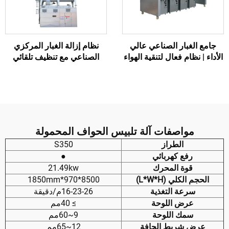
امع الغبار الصناعي عالي
نظام إزالة الغبار المركزي
داء | نظام فعال لتنقية الهواء
الصناعي مع تنظيف تلقائي
للمرشح، منخفض الضجيج،
موفر للطاقة، عالي الكفاءة
للاستخدام في أعمال الخشب
والمعادن
مواصفات آلة تلبيس الحواف المحمولة
الطراز
S350
رفع كهربائي
●
قوة المحرك
21.49kw
الحجم الكلي (L*W*H)
8500*970*1850mm
سرعة التغذية
16-23-26م/دقيقة
عرض اللوحة
≥ 40مم
سمك اللوحة
9~60مم
عرض شريط الحافة
12~65مم