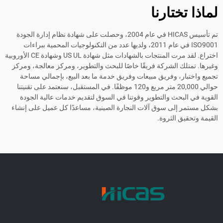
اذا تختارنا
تم تأسيس HICAS في عام 2004، وحصلت على شهادة نظام إدارة الجودة
ISO9001 في عام 2011، ولديها عدد من التكنولوجيات المحمية ببراءات
اختراع. لقد مرت المنتجات بالشهادات مثل شهادة US UL وشهادة CE الأوروبية
رها. تمتلك الشركة فريقًا خاصًا للبحث والتطوير، ومركز معالجة، ومركز
يع واختبار، وفريق مبيعات وفريق خدمة ما بعد البيع، بإجمالي مساحة
حوالي 20,000 متر مربع و120 موظفًا. في المستقبل، سنعتمد على تقنيتنا
وية في البحث والتطوير وقوتنا في السوق لتقديم خدمات عالية الجودة
ل مستمر إلى سوق آلات النجارة الصينية، مساعدًا كل عميل على إنشاء
مة وتحقيق الثروة.