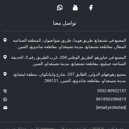
تواصل معنا
صنع في تشنغيانغ: طريق هويدا، طريق شوانغيوان، المنطقة الصناعية
طار، مقاطعة تشنغيانغ، مدينة تشينغداو، مقاطعة شاندونغ، الصين.
المصنع في جياوزهو: الطريق الوطني 204، غرب الطريق رقم 3، الحديقة
اعية جينلينغ، مقاطعة تشنغيانغ، مدينة تشينغداو، الصين
مجمع زهونغهاي الدولي، الطابق 237، شارع وانيانكوان، منطقة ليتشانغ،
ة تشينغداو، مقاطعة شاندونغ، الصين، 266121
0532-80922
8618562586
ر © 2025 شركة شاندونغ هيكاس مachinery (المجموعة) المحدودة.