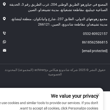
المصنع في جياوزهو: الطريق الوطني 204، غرب الطريق رقم 3، الحديقة
اعية جينلينغ، مقاطعة تشنغيانغ، مدينة تشينغداو، الصين
مجمع زهونغهاي الدولي، الطابق 237، شارع وانيانكوان، منطقة ليتشانغ،
ة تشينغداو، مقاطعة شاندونغ، الصين، 266121
0532-80922
8618562586
ر © 2025 شركة شاندونغ هيكاس مachinery (المجموعة) المحدودة.
الخصوصية
We value your privacy
We use cookies and similar tools to provide our services. If you don't
want to accept all cookies, click Personalize cookies.