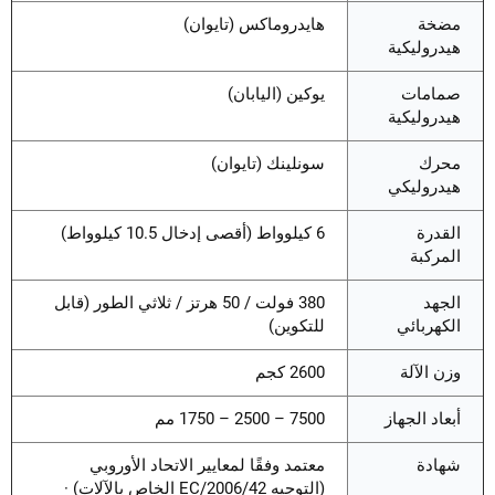
مضخة
هايدروماكس (تايوان)
هيدروليكية
صمامات
يوكين (اليابان)
هيدروليكية
محرك
سونلينك (تايوان)
هيدروليكي
القدرة
6 كيلوواط (أقصى إدخال 10.5 كيلوواط)
المركبة
الجهد
380 فولت / 50 هرتز / ثلاثي الطور (قابل
الكهربائي
للتكوين)
وزن الآلة
2600 كجم
أبعاد الجهاز
7500 – 2500 – 1750 مم
شهادة
معتمد وفقًا لمعايير الاتحاد الأوروبي
(التوجيه 2006/42/EC الخاص بالآلات) ·