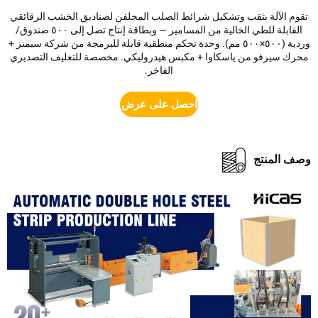
م الآلة بثقب وتشكيل شرائط الصلب المجلفن لصناديق الخشب الرقائقي
القابلة للطي الخالية من المسامير — وبطاقة إنتاج تصل إلى ٥٠٠ صندوق/
وردية (٥٠٠×٥٠٠ مم). وحدة تحكم منطقية قابلة للبرمجة من شركة سيمنز +
ك سيرفو من ياسكاوا + مكبس هيدروليكي. مخصصة للتغليف التصديري
الفاخر.
احصل على عرض أسعار
 المنتج