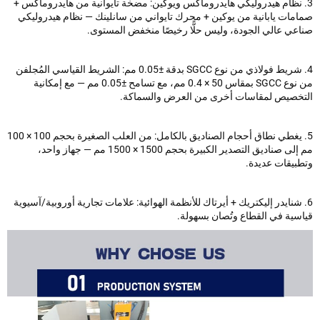
 نظام هيدروليكي هايدروماكس ويوكين: مضخة تايوانية من هايدروماكس +
مات يابانية من يوكين + محرك تايواني من سانلينك — نظام هيدروليكي
عي عالي الجودة، وليس حلًّا رخيصًا منخفض المستوى.
4. شريط فولاذي من نوع SGCC بدقة ±0.05 مم: الشريط القياسي المُجلفن
من نوع SGCC بمقاس 50 × 0.4 مم، مع تسامح ±0.05 مم — مع إمكانية
خصيص لمقاسات أخرى من العرض والسماكة.
5. يغطي نطاق أحجام الصناديق بالكامل: من العلب الصغيرة بحجم 100 × 100
مم إلى صناديق التصدير الكبيرة بحجم 1500 × 1500 مم — جهاز واحد،
بيقات عديدة.
 شنايدر إليكتريك + أيرتاك للأنظمة الهوائية: علامات تجارية أوروبية/آسيوية
سية في القطاع وتُصان بسهولة.