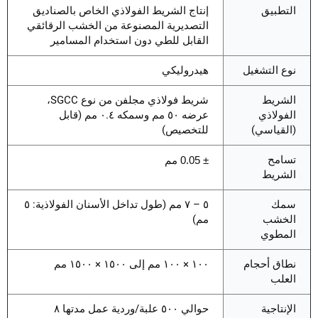
التطبيق
إنتاج الشريط الفولاذي الخاص بالصناديق
التصديرية المصنوعة من الخشب الرقائقي
القابل للطي دون استخدام المسامير
نوع التشغيل
هيدروليكي
الشريط
شريط فولاذي مجلفن من نوع SGCC،
الفولاذي
عرضه ٥٠ مم وسمكه ٠.٤ مم (قابل
(القياسي)
للتخصيص)
تسامح
± 0.05 مم
الشريط
سمك
٥ – ٧ مم (طول تداخل الأسنان الفولاذية: ٥
الخشب
مم)
المطوي
نطاق أحجام
١٠٠ × ١٠٠ مم إلى ١٥٠٠ × ١٥٠٠ مم
العلب
الإنتاجية
حوالي ٥٠٠ علبة/وردية عمل مدتها ٨