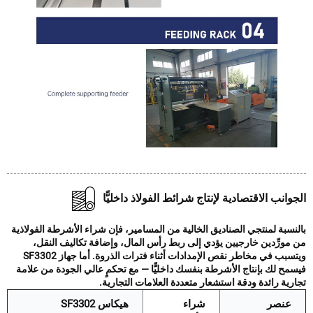
وانب الاقتصادية لإنتاج شرائط الفولاذ داخليًّا
سبة لمنتجي الصناديق الخالية من المسامير، فإن شراء الأشرطة الفولاذية
مورِّدين خارجيين يؤدي إلى ربط رأس المال، وإضافة تكاليف النقل،
ويتسبب في مخاطر نقص الإمدادات أثناء فترات الذروة. أما جهاز SF3302
ح لك بإنتاج الأشرطة بنفسك داخليًّا — مع تحكمٍ عالي الجودة من علامة
ية رائدة ودقة استشعار متعددة العلامات التجارية.
عنصر
شراء
هيكاس SF3302