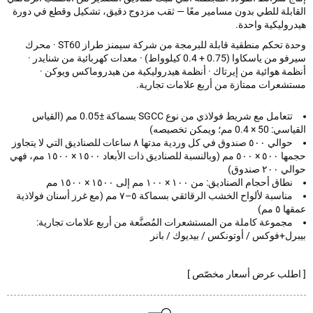
ابلة للطي بدون مسامير معًا — ثقب مزدوج دقيق، تشكيل وقطع في دورة
وليكية واحدة.
وحدة تحكم منطقية قابلة للبرمجة من شركة سيمنز طراز ST60 · محرك
سيرفو من ياسكاوا (0.75 + 0.4 كيلوواط) · معدات كهربائية من شنايدر ·
مة هوائية من إيرتاك · أنظمة هيدروليكية من هيدروماكس ويوكن ·
شعرات ممتازة من أربع علامات تجارية.
تتعامل مع شريط فولاذي من نوع SGCC بسماكة ±0.05 مم (القياس
× 0.4 مم؛ ويمكن تخصيصه)
حوالي ٥٠٠ صندوق في كل وردية مدتها ٨ ساعات للصناديق التي لا يتجاوز
حجمها ٥٠٠ × ٥٠٠ مم (وبالنسبة للصناديق ذات الأبعاد ١٥٠٠ × ١٥٠٠ مم، فهي
٢ صندوق)
نطاق أحجام الصناديق: من ١٠٠ × ١٠٠ مم إلى ١٥٠٠ × ١٥٠٠ مم
مناسبة لألواح الخشب الرقائقي بسماكة ٥–٧ مم (مع غرز أسنان فولاذية
٥ مم)
مجموعة كاملة من المستشعرات المُصنَّعة من أربع علامات تجارية:
رل+فوكس / أوتونكس / بيديوك / بانر
طلب عرض أسعار مخصّص ]