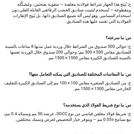
ُنتج هذا الجهاز شرائط فولاذية مغلفنة — مثقوبة بفتحتين، ومُشكَّلة
طوعة — تُستخدم لتثبيت صناديق الخشب الرقائقي القابلة للطي دون
دام المسامير. وهو ليس آلة تصنيع الصناديق ذاتها، بل يُنتِج الإطارات
لاذية التي تعتمد عليها هذه الصناديق.
ما سرعته؟
ج: حوالي 500 صندوق من الشرائط خلال وردية عمل مدتها 8 ساعات بالنسبة
للصناديق مقاس 500 × 500 مم؛ وحوالي 200 صندوق خلال الوردية نفسها
بة للصناديق الكبيرة مقاس 1500 × 1500 مم.
ما المقاسات المختلفة للصناديق التي يمكنه التعامل معها؟
ج: من الصناديق الصغيرة مقاس 100 × 100 مم إلى الصناديق الكبيرة للتغليف
ي مقاس 1500 × 1500 مم.
ما نوع شريط الفولاذ الذي يستخدمه؟
ج: شريط فولاذ مغلفن قياسي من نوع SGCC، عرضه 50 مم وسمكه 0.4 مم،
 — ويتوفر خيار التخصيص لعرض وسمك مختلفين.