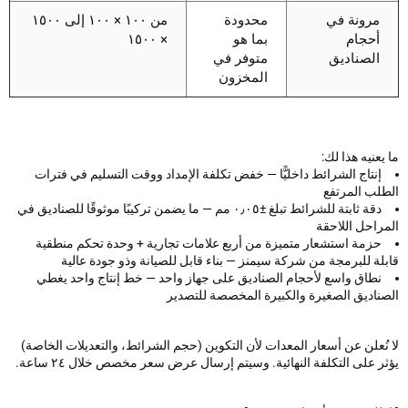
مرونة في
محدودة
من ١٠٠ × ١٠٠ إلى ١٥٠٠
أحجام
بما هو
× ١٥٠٠
الصناديق
متوفر في
المخزون
عنيه هذا لك:
إنتاج الشرائط داخليًّا — خفض تكلفة الإمداد ووقت التسليم في فترات
لب المرتفع
دقة ثابتة للشرائط تبلغ ±٠٫٠٥ مم — ما يضمن تركيبًا موثوقًا للصناديق في
راحل اللاحقة
حزمة استشعار متميزة من أربع علامات تجارية + وحدة تحكم منطقية
ة للبرمجة من شركة سيمنز — بناء قابل للصيانة وذو جودة عالية
نطاق واسع لأحجام الصناديق على جهاز واحد — خط إنتاج واحد يغطي
ناديق الصغيرة والكبيرة المخصصة للتصدير
ُعلن عن أسعار المعدات لأن التكوين (حجم الشرائط، والتعديلات الخاصة)
 على التكلفة النهائية. وسيتم إرسال عرض سعر مخصص خلال ٢٤ ساعة.