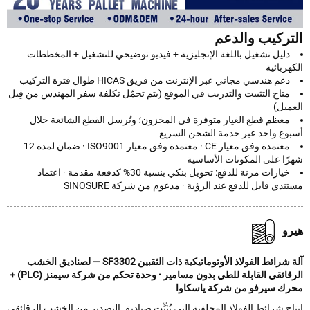
تركيب والدعم
دليل تشغيل باللغة الإنجليزية + فيديو توضيحي للتشغيل + المخططات
ربائية
دعم هندسي مجاني عبر الإنترنت من فريق HICAS طوال فترة التركيب
متاح التثبيت والتدريب في الموقع (يتم تحمّل تكلفة سفر المهندس من قِبل
ميل)
معظم قطع الغيار متوفرة في المخزون؛ وتُرسل القطع الشائعة خلال
وع واحد عبر خدمة الشحن السريع
معتمدة وفق معيار CE · معتمدة وفق معيار ISO9001 · ضمان لمدة 12
ًا على المكونات الأساسية
خيارات مرنة للدفع: تحويل بنكي بنسبة 30% كدفعة مقدمة · اعتماد
دي قابل للدفع عند الرؤية · مدعوم من شركة SINOSURE
و
آلة شرائط الفولاذ الأوتوماتيكية ذات الثقبين SF3302 — لصناديق الخشب
الرقائقي القابلة للطي بدون مسامير · وحدة تحكم من شركة سيمنز (PLC) +
ك سيرفو من شركة ياسكاوا
ج شرائط الفولاذ المجلفنة التي تُثبِّت صناديق التصدير من الخشب الرقائقي