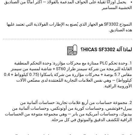
يحمل أوزانًا ثقيلة على الحواف المدعمة بالفولاذ — أكثر أمانًا من الصناديق
شبية المسامير
النموذج SF3302 هو الجهاز الذي يُصنع به الإطارات الفولاذية التي تعتمد عليها
 الصناديق.
ة HICAS SF3302؟
1. وحدة تحكم PLC ممتازة مع محركات مؤازرة: وحدة التحكم المنطقية
القابلة للبرمجة من شركة سيمنز طراز ST60 + شاشة لمسية من سيمنز
مقاس 5.7 بوصة + محركات مؤازرة من شركة ياسكاوا (0.75 كيلوواط + 0.4
واط) — وهي نفس العلامات التجارية المُعتمَدة لدى مصنّعي الآلات
روبية الراقية.
 مجموعة حساسات من أربع علامات تجارية: حساسات ألمانية من
رل+فوتشس، وحساسات كورية من أوتونكس، وحساسات ألمانية من
يوك، وحساسات أمريكية من بانر — وهي مجموعة متنوعة من الحساسات
اقية للكشف الدقيق والموثوق في كل مرحلة.