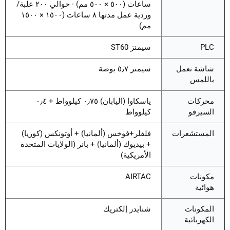
ساعات (٥٠٠ × ٥٠٠ مم) · حوالي ٢٠٠ علبة/
وردية عمل مدتها ٨ ساعات (١٥٠٠ × ١٥٠٠
مم)
PLC
سيمنز ST60
شاشة تعمل
سيمنز ٥٫٧ بوصة
باللمس
محركات
ياسكاوا (اليابان) ٠٫٧٥ كيلوواط + ٠٫٤
السيرفو
كيلوواط
المستشعرات
فلفلر+فوخس (ألمانيا) + أوتونكس (كوريا)
+ بيديوك (ألمانيا) + بانر (الولايات المتحدة
الأمريكية)
مكونات
AIRTAC
هوائية
المكونات
شنايدر إلكتريك
الكهربائية