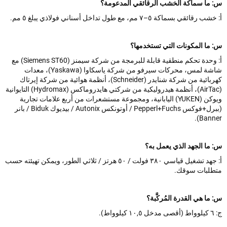
ما سماكة الخشب الرقائقي المدعومة؟
ائقي بسماكة ٥–٧ مم، مع طول تداخل أسناني فولاذي يبلغ ٥ مم.
ما المكونات التي تستخدمها؟
أ: وحدة تحكم منطقية قابلة للبرمجة من شركة سيمنز (Siemens ST60) مع
شاشة لمس، محركات سيرفو من شركة ياسكاوا (Yaskawa)، معدات
كهربائية من شركة شنايدر (Schneider)، أنظمة هوائية من شركة إيرتاك
(AirTac)، أنظمة هيدروليكية من شركتي هايدروماكس (Hydromax) التايوانية
ويوكن (YUKEN) اليابانية، ومجموعة مستشعرات من أربع علامات تجارية
(ببرل+فوكس Pepperl+Fuchs / أوتونكس Autonix / بيديوك Biduk / بانر
Bann
ما الجهد الذي يعمل به؟
أ: جهد تشغيل قياسي ٣٨٠ فولت / ٥٠ هرتز / ثلاثي الطور، ويمكن تهيئته حسب
لبات سوقك.
ا هي القدرة المُركَّبة؟