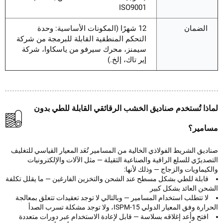
ISO9001
الضمان
12 شهرًا (المكونات الأساسية: وحدة
التحكم المنطقية القابلة للبرمجة من شركة
سيمنز، محرك سيرفو من ياسكاوا، شركة
إير تاك، إلخ.)
ذا تُستخدم صناديق الخشب الرقائقي القابلة للطي بدون
مير؟
يق الشريط الفولاذي الخالية من المسامير تُعَد المعيار القياسي للتغليف
ديرّي للسلع الراقية والصناعية الثقيلة — مثل الآلات والإلكترونيات
يماويات والزجاج — وذلك لأنها:
قابلة للطي بشكل مسطح عند الشحن والتخزين الفارغين — ما يقلل تكلفة
حن العائد بشكل كبير
لا تتطلب استخدام المسامير — وبالتالي لا توجد تعقيدات تتعلق بمعالجة
 وفق المعيار الدولي ISPM-15، ولا توجد مشكلة تسرب الصدأ
افتح وأعد إغلاقه بسلاسة — قابل لإعادة الاستخدام عبر دورات متعددة