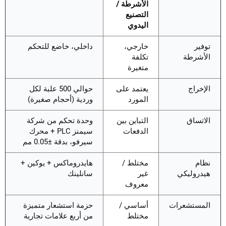
الأشرطة /
التصنيع
اليدوي
توفير
خارجي،
داخلي، خاضع للتحكم
الأشرطة
تكلفة
متغيرة
الإخراج
يعتمد على
حوالي 500 علبة لكل
المورد
وردية (أحجام صغيرة)
الاتساق
التباين بين
وحدة تحكم من شركة
الدفعات
سيمنز PLC + محرك
سيرفو، بدقة ±0.05 مم
نظام
مختلط /
هايدروماكس + يوكين +
هيدروليكي
غير
سانلينك
معروف
المستشعرات
أساسي /
حزمة استشعار متميزة
مختلط
من أربع علامات تجارية