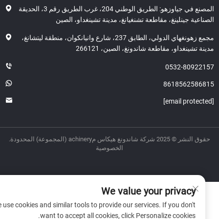
المصنع في جياوزهو: الطريق الوطني 204، غرب الطريق رقم 3، الحديقة
اعية جينلينغ، مقاطعة تشنغيانغ، مدينة تشينغداو، الصين
مجمع زهونغهاي الدولي، الطابق 237، شارع وانيانكوان، منطقة ليتشانغ،
ة تشينغداو، مقاطعة شاندونغ، الصين، 266121
0532-80922
8618562586
ر © 2025 شركة شاندونغ هيكاس مachinery (المجموعة) المحدودة.
الخصوصية
We value your privacy
We use cookies and similar tools to provide our services. If you don't
want to accept all cookies, click Personalize cookies.