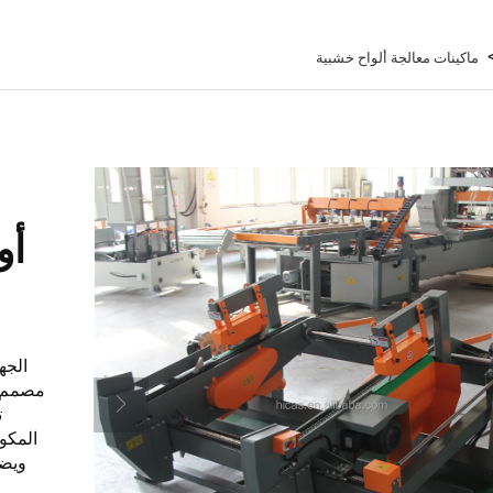
ماكينات معالجة ألواح خشبية
أو
مصمم ل
ت
المكو
ويضم