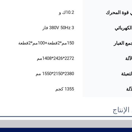
10.2ك و
 قوة المحرك
380V 50Hz 3 فاز
الكهربائي
150مم*2قطعة+100مم*2قطعة
مع الغبار
2272*2426*1408مم
آلة
2380*2150*1550 مم
تعبئة
1355 كجم
آلة
لإنتاج