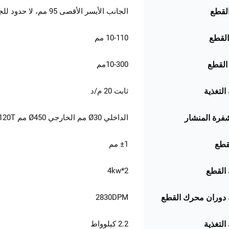
الجانب الأيسر الأقصى 95 مم، لا حدود للجانب الأيمن
لقطع
10-110 مم
لقطع
10-300مم
لقطع
ثابت 20 م/د
لتغذية
الداخلي Ø30 مم الخارجي Ø450 مم 120T
فرة المنشار
±1 مم
قطع
2*4kw
القطع
2830DPM
دوران محرك القطع
2.2 كيلوواط
لتغذية