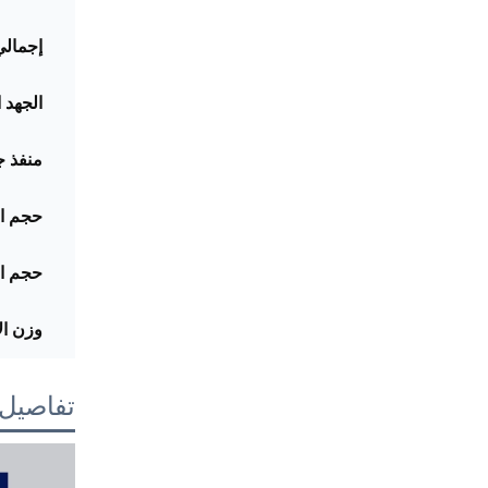
إجمالي
الجهد 
منفذ ج
حجم ال
حجم ال
وزن ال
تفاصيل ا