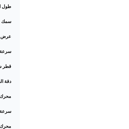
طول ا
سمك ا
عرض ا
سرعة ا
قطر ش
دقة ال
محرك 
سرعة 
محرك ا