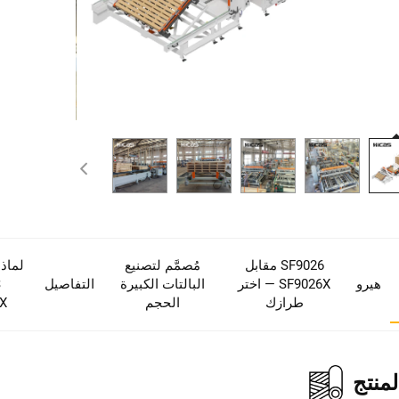
SF9026 مقابل
مُصمَّم لتصنيع
لماذا
هيرو
SF9026X — اختر
البالتات الكبيرة
التفاصيل
S
طرازك
الحجم
X
منتج