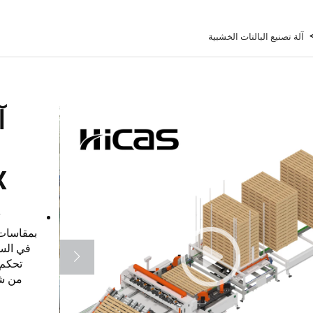
آلة تصنيع البالتات الخشبية
آ
6X
في الس
تحكم 
من شر