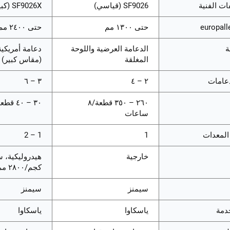
ات الفنية
SF9026 (قياسي)
SF9026X (كبير ٢٤٠٠ مم)
حتى ١٣٠٠ مم
حتى ٢٤٠٠ مم
ة
الدعامة العرضية واللوحة
دعامة أمريكية
المغلقة
(مقاس كبير)
دعامات
٢ – ٤
٣ – ٦
٢٦٠ – ٣٥٠ قطعة/٨
٣٠ – ٤٠ قطعة/ساعة
ساعات
لمعدات
1
1 – 2
خارجية
كجم/٢٨٠٠ مم مع سخانات
سيمنز
سيمنز
دمة
ياسكاوا
ياسكاوا