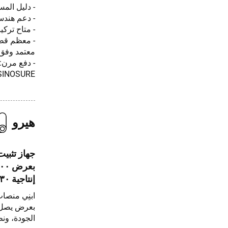
- دليل الم
- دعم هندسي مجا
- متاح ترك
- معظم قطع
معتمد وفق معيار CE · معتمد وفق معيار 01
SINOSURE
هيرو
إنتاجية ٣٠–٤٠ قطعة/ساعة
ابنِي منصات
الجودة، ون