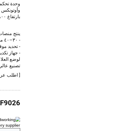
بارتفاع ٢٨٠٠ مم مع جهاز تلصيق حراري للعلامات.
ينتج منصات خشبية بعرض 
- ٣٠–٤٠ منصة خشبية في الساعة مع تشغيلها بواسطة مشغلَين
- تحديد مو
لوضع العلامات الخاص
تصنيع عالي 
[ اطلب عر
SF9026 مقابل SF9026X — اختر