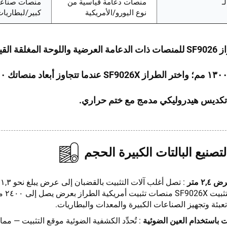
ـ
منصات دعامة قياسية من
منصات صناع
نوع اليورو/الأمريكية
كبير/لبطاريا
اختر الطراز SF9026 للمنصات ذات الدعامة العرضية واللوحة المغلقة 
تكديس هيدروليكي مدمج مع ختم حراري.
لتصنيع البالتات الكبيرة الحجم
٢, متر
:
وتُنتج آ
عبئة وتجهيز الصناعات الكبيرة والمعدات والبطاريات.
يت باستخدام العين الضوئية
: تُحدِّد الكشفية الضوئية موقع التثبيت — مم