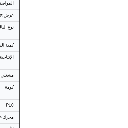
المواصف
عرض europallet
نوع البال
كمية ال
الإنتاجية
مشغلي ا
كومة
PLC
محرك خ