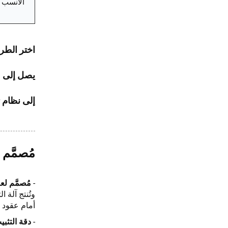
الأنسب ل
إلى نظام 
مُصمَّم 
-
مُصمَّم لعرض ٤
أمام عقود ت
-
دقة التثب