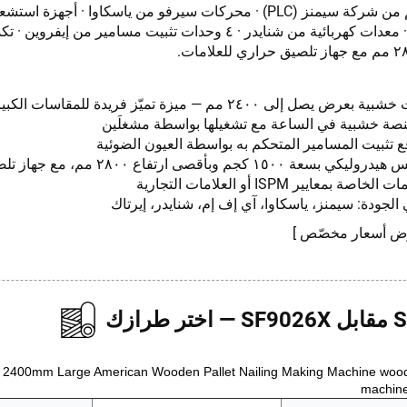
وحدة تحكم من شركة سيمنز (PLC) · محركات سيرفو من ياسكاوا · أجهز
وأوتونكس · معدات كهربائية من شنايدر · ٤ وحدات تثبيت مسامير من 
يصل إلى ٢٤٠٠ مم — ميزة تميّز فريدة للمقاسات الكبيرة
قع تثبيت المسامير المتحكم به بواسطة العيون الضوئية
- جهاز تكديس هيدروليكي بسعة ١٥٠٠ كجم وبأقصى ارت
ة بمعايير ISPM أو العلامات التجارية
الجودة: سيمنز، ياسكاوا، آي إف إم، شنايدر، إيرتاك
ض أسعار مخصّص ]
 طرازك