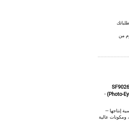
لباتك
مدعوم من
لبالتات الأمريكية ذات السلك المركزي (Stringer) من طراز SF9026X
بعرض ٢٤٠٠ مم — للبالتات الكبيرة الحجم · التثبيت بالاستشعار الضوئي (Photo-Eye) ·
ية إنتاجها —
ئية، ومكونات عالية