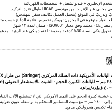
ستخدم الإنجليزي + فيديو تشغيل + المخططات الكهربائية
ني عبر الإنترنت من مهندسي HICAS طوال فترة التركيب
يبٌ وتدريبٌ في الموقع (يتحمل العميل تكاليف سفر المهندس)
 الغيار متوفرة في المخزون؛ ويمكن تخصيص علامة الدقّاع حسب متط
ISO90 · ضمان لمدة ١٢ شهرًا
- دفع مرن: تحويل بنكي بنسبة 30% كدفعة مقدمة · اعتماد بنكي عند الرؤية · 
جهاز تثبيت ا
 خشبية كبيرة الحجم على النمط الأمريكي التي لا تستطيع الآلات القياس
بعرض يصل إلى ٢٤٠٠ مم — مع تثبيت المسامير المتحكم به بواسطة عيون ضو
ظام تكديس هيدروليكي مدمج.