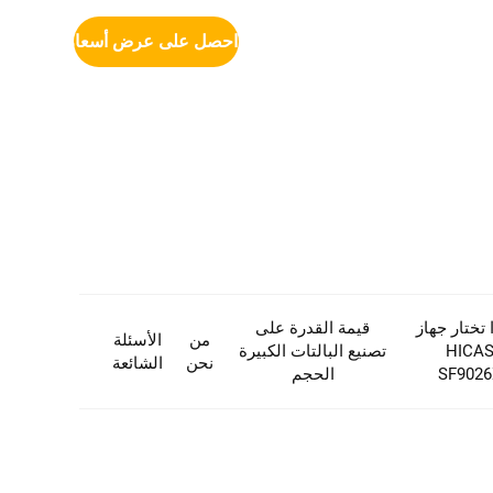
احصل على عرض أسعار
 تختار جهاز
قيمة القدرة على
من
الأسئلة
HICA
تصنيع البالتات الكبيرة
نحن
الشائعة
SF9026
الحجم