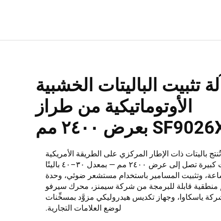
لة تثبيت الباليتات الخشبية
الأوتوماتيكية من طراز
SF902 بعرض ٢٤٠٠ مم
تُنتج باليتات ذات الإطار المركزي على الطريقة الأمريكية
بمقاسات كبيرة تصل إلى عرض ٢٤٠٠ مم — بمعدل ٣٠–٤٠ باليتًا
اعة، وتثبيت المسامير باستخدام مستشعر ضوئي، وحدة
منطقية قابلة للبرمجة من شركة سيمنز، محرك سيرفو
كة ياسكاوا، وجهاز تكديس هيدروليكي مزوَّد بمسخِّنات
لوضع العلامات التجارية.