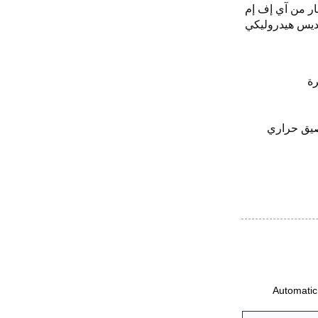
ة استشعار من آي إف إم
إيفروين · تكديس هيدروليكي
فاع ٢٨٠٠ مم، مع جهاز تلصيق حراري