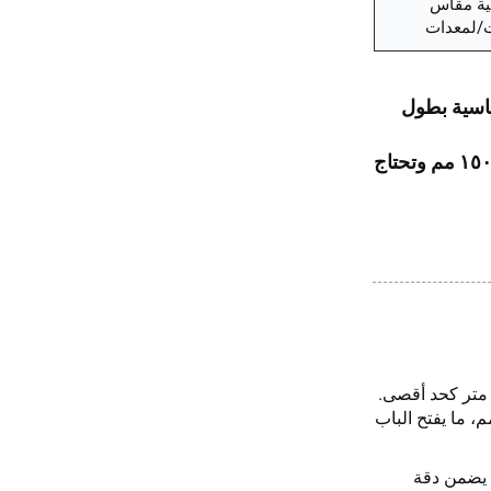
ية مقاس
ت/لمعدات
القياسية بطول
يصل إلى ١٣٠٠ مم؛ واختر الطراز SF9026X عندما تتجاوز أبعاد منصاتك ١٥٠٠ مم وتحتاج
 تصل أغلب آلات التثبيت بالقضبان إلى عرض يبلغ نحو ١,٣ متر كحد أقصى.
لة التثبيت SF9026X منصات تثبيت أمريكية الطراز بعرض يصل إلى ٢٤٠٠ مم، ما يفتح الباب
ا يضمن دقة