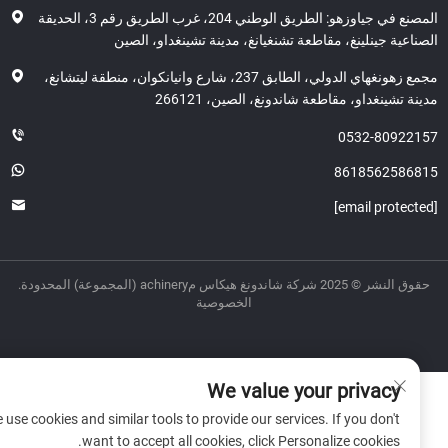
المصنع في جياوزهو: الطريق الوطني 204، غرب الطريق رقم 3، الحديقة
اعية جينلينغ، مقاطعة تشنغيانغ، مدينة تشينغداو، الصين
مجمع زهونغهاي الدولي، الطابق 237، شارع وانيانكوان، منطقة ليتشانغ،
ة تشينغداو، مقاطعة شاندونغ، الصين، 266121
0532-80922
8618562586
ر © 2025 شركة شاندونغ هيكاس مachinery (المجموعة) المحدودة.
الخصوصية
We value your privacy
We use cookies and similar tools to provide our services. If you don't
want to accept all cookies, click Personalize cookies.