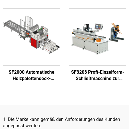
Herstellung von
Rippenholzpaletten
Nagelmaschinen für
Nagelmaschine mit
Holzpaletten
Drehstation
Holzpalettenfertigungsmasc
SF2000 Automatische
SF3203 Profi-Einzelform-
Holzpalettendeck-
Schließmaschine zur
Nagelmaschine mit
Herstellung falzbare Nagler
Stapeltisch
Spanplattenkisten
1. Die Marke kann gemäß den Anforderungen des Kunden
angepasst werden.