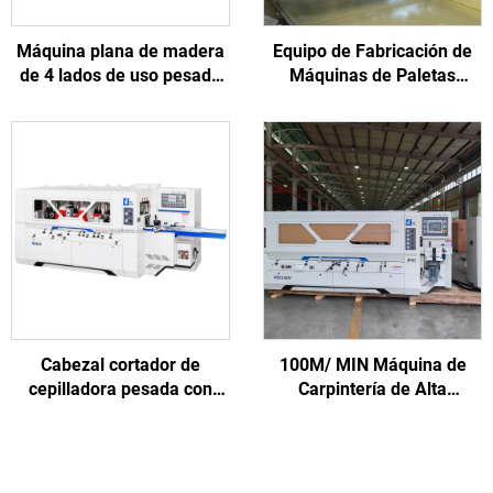
Máquina plana de madera
Equipo de Fabricación de
de 4 lados de uso pesado
Máquinas de Paletas
automática para fábrica de
Estándar Americano
muebles de madera
SF9010 para Trabajo de la
maciza
Madera
Cabezal cortador de
100M/ MIN Máquina de
cepilladora pesada con
Carpintería de Alta
cuchillas de cepilladora
Velocidad con Fresadora
HSS para cepilladora de 4
de Cuatro Lados para
lados para fábrica de
Muebles de Madera Sólida
muebles
Transporte Logístico