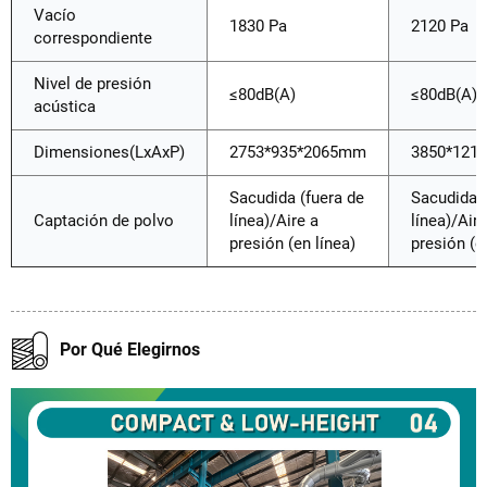
Vacío
1830 Pa
2120 Pa
correspondiente
Nivel de presión
≤80dB(A)
≤80dB(A)
acústica
Dimensiones(LxAxP)
2753*935*2065mm
3850*121
Sacudida (fuera de
Sacudida (
Captación de polvo
línea)/Aire a
línea)/Aire
presión (en línea)
presión (e
Por Qué Elegirnos