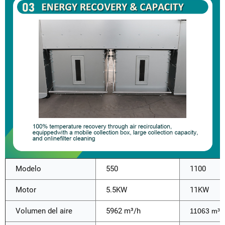
Modelo
550
1100
Motor
5.5KW
11KW
Volumen del aire
5962 m³/h
11063 m³/