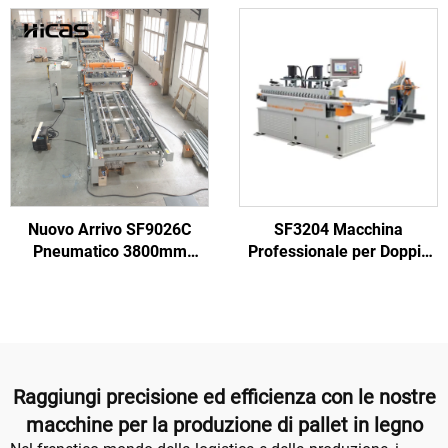
automatica ad alta
Pallet Americani in Legno
produttività
Nuovo Arrivo SF9026C
SF3204 Macchina
Pneumatico 3800mm
Professionale per Doppio
Stringer Pallet Legno
Mold in Condizioni Nuove
Macchina per Inchiodare
per Fabbriche di Pallet e
con Stazione Rotante per la
Industrie Automatiche con
Fabbricazione di Pallet in
Motore Metallico
Legno
Raggiungi precisione ed efficienza con le nostre
macchine per la produzione di pallet in legno