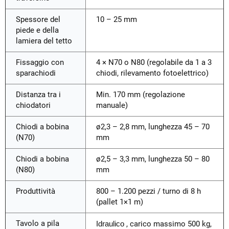
Spessore del
10 – 25 mm
piede e della
lamiera del tetto
Fissaggio con
4 × N70 o N80 (regolabile da 1 a 3
sparachiodi
chiodi, rilevamento fotoelettrico)
Distanza tra i
Min. 170 mm (regolazione
chiodatori
manuale)
Chiodi a bobina
ø2,3 – 2,8 mm, lunghezza 45 – 70
(N70)
mm
Chiodi a bobina
ø2,5 – 3,3 mm, lunghezza 50 – 80
(N80)
mm
Produttività
800 – 1.200 pezzi / turno di 8 h
(pallet 1×1 m)
Tavolo a pila
Idraulico
, carico massimo 500 kg,