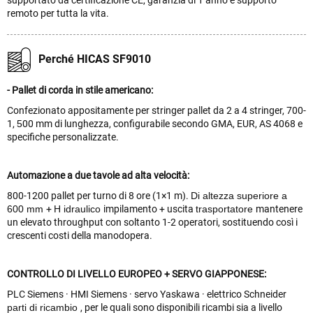
supportato da certificazione CE, garanzia di 1 anno e supporto
remoto per tutta la vita.
Perché HICAS SF9010
- Pallet di corda in stile americano:
Confezionato appositamente per stringer
pallet da 2 a 4 stringer, 700-
1,
5
00 mm di lunghezza, configurabile secondo GMA, EUR, AS 4068 e
specifiche personalizzate.
Automazione a due tavole ad alta velocità:
800-1200 pallet per turno di 8 ore (1×1 m).
Di altezza superiore a
600 mm
+
H
idraulico
impilamento + uscita
trasportatore
mantenere
un elevato throughput con soltanto 1-2 operatori, sostituendo così i
crescenti costi della manodopera.
CONTROLLO DI LIVELLO EUROPEO + SERVO GIAPPONESE:
PLC Siemens · HMI Siemens · servo Yaskawa · elettrico Schneider
parti di ricambio
, per le quali sono disponibili ricambi sia a livello