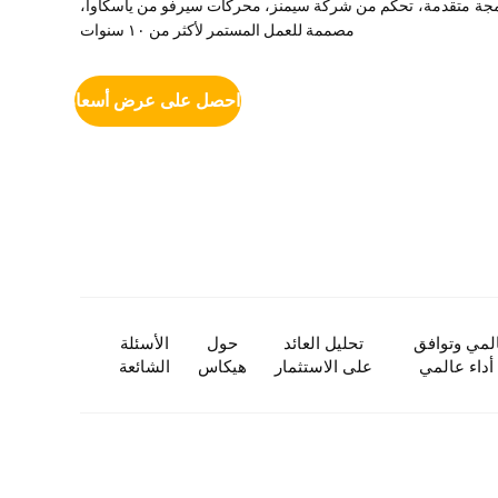
جة متقدمة،
تحكم من شركة سيمنز، محركات سيرفو من ياسكاوا،
مصممة للعمل المستمر لأكثر من ١٠ سنوات
احصل على عرض أسعار
لمي وتوافق
تحليل العائد
حول
الأسئلة
داء عالمي
على الاستثمار
هيكاس
الشائعة