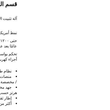
قسم ال
آلة تثبيت الأ
نمط أمريكي · A / EUR / AS 4068
ح
عامًا بعد عا
تحكم بواسطة وحدة تح
أجزاء كهربا
نظام طاولتين
/ مخصصة
جهد م
حسب 
هرتز
إطار ثقيل الوزن يبلغ 
أكثر من ١٥٠ منصة خشبية من نوع 