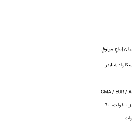
مان إنتاجٍ موثوقٍ
 (Stringer Pallets)، متوافقة مع معايير GMA / EUR / AS 4068
٠ فولت، ٦٠