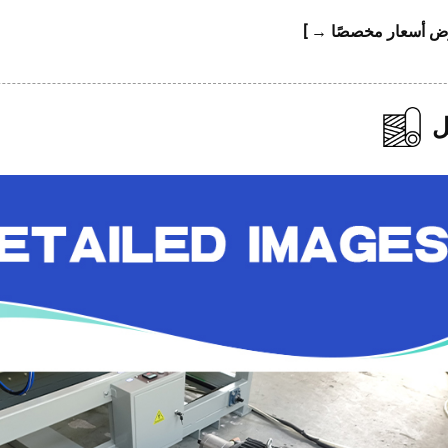
ض أسعار مخصصًا → ]
ل