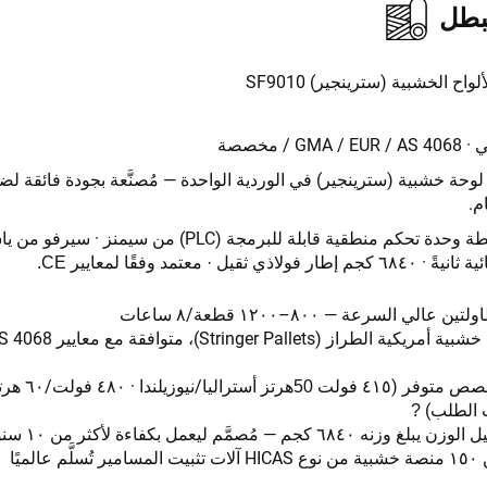
بطل
لواح الخشبية (سترينجير) SF9010
GM / مخصصة
تى ١٢٠٠ لوحة خشبية (سترينجير) في الوردية الواحدة — مُصنَّعة بجودة فائقة لض
م.
كم منطقية قابلة للبرمجة (PLC) من سيمنز · سيرفو من ياسكاوا · شنايدر
ثانيةً ·
إطار فولاذي ثقيل
ئية
٦٨٤٠ كجم
· معتمد وفقًا لمعايير CE.
 عالي السرعة — ٨٠٠–١٢٠٠ قطعة/٨ ساعات
منصات خشبية أمريكية الطراز
(٤١٥ فولت
أستراليا/نيوزيلندا · ٤٨٠ فولت/٦٠ هرتز
خصص
متوفر
50هرتز
الطلب)
?
وزنه ٦٨٤٠ كجم — مُصمَّم ليعمل بكفاءة لأكثر من ١٠ سنوات
HICAS
تُسلَّم عالميًا
آلات تثبيت المسامير