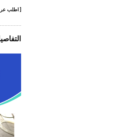
[ اطلب عر
التفاصي