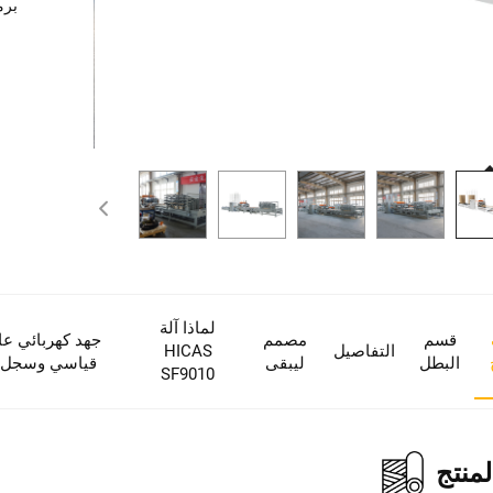
برم
لماذا آلة
قسم
مصمم
جهد كهربائي عا
التفاصيل
HICAS
البطل
ليبقى
قياسي وسجل أ
SF9010
منتج