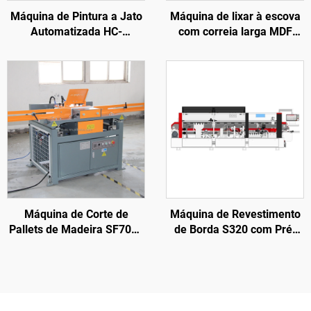
Máquina de Pintura a Jato
Máquina de lixar à escova
Automatizada HC-
com correia larga MDF
SPM1300 para
Automática para Portas,
Processamento de Portas
Móveis e Armários de
de Madeira em Fábrica de
Madeira
Móveis
Máquina de Corte de
Máquina de Revestimento
Pallets de Madeira SF7011
de Borda S320 com Pré-
Totalmente Automática
fresagem para
Processamento de Portas
de Madeira