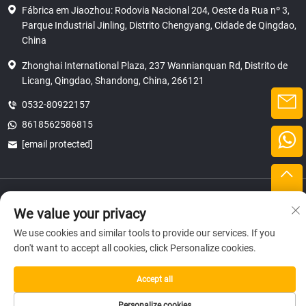
Fábrica em Jiaozhou: Rodovia Nacional 204, Oeste da Rua nº 3,
Parque Industrial Jinling, Distrito Chengyang, Cidade de Qingdao,
China
Zhonghai International Plaza, 237 Wannianquan Rd, Distrito de
Licang, Qingdao, Shandong, China, 266121
0532-80922157
8618562586815
[email protected]
Direitos autorais © 2025 SHANDONG HICAS MACHINERY (GROUP) CO.,
LTD.
We value your privacy
privacidade
We use cookies and similar tools to provide our services. If you
don't want to accept all cookies, click Personalize cookies.
Accept all
Personalize cookies