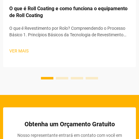
O que é Roll Coating e como funciona o equipamento
de Roll Coating
O que é Revestimento por Rolo? Compreendendo o Processo
Básico 1. Princípios Básicos da Tecnologia de Revestimento
por Rolo O revestimento por rolo destaca-se como uma das
formas mais eficazes de aplicar revestimentos, espalhando
VER MAIS
basicamente uma camada consistente por toda a superfície
que necessita de t...
Obtenha um Orçamento Gratuito
Nosso representante entrará em contato com você em