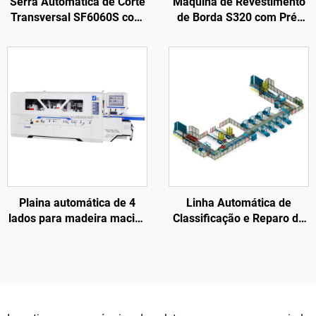
Serra Automática de Corte
Máquina de Revestimento
Transversal SF6060S com
de Borda S320 com Pré-
Alimentação Automática
fresagem para
Processamento de Portas
de Madeira
Plaina automática de 4
Linha Automática de
lados para madeira maciça
Classificação e Reparo de
em fábrica de móveis
Paletes de Madeira SF5000