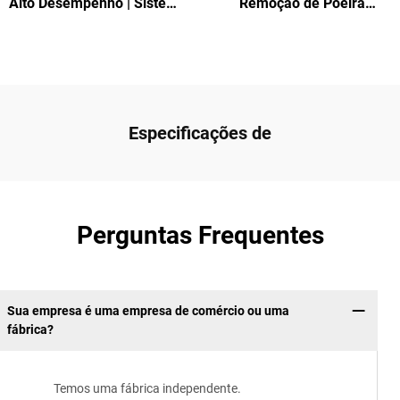
Alto Desempenho | Sistema
Remoção de Poeira
Eficiente de Filtragem de
Industrial com Limpeza
Ar
Automática de Filtro, Baixo
Ruído, Economia de
Energia, Alta Eficiência
para Marcenaria e
Metalurgia
Especificações de
Perguntas Frequentes
Sua empresa é uma empresa de comércio ou uma
fábrica?
Temos uma fábrica independente.