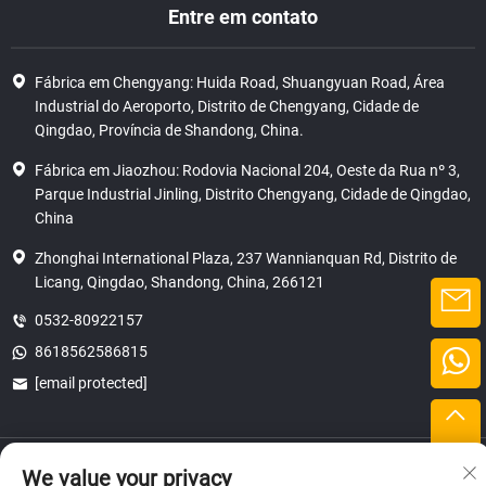
Entre em contato
Fábrica em Chengyang: Huida Road, Shuangyuan Road, Área
Industrial do Aeroporto, Distrito de Chengyang, Cidade de
Qingdao, Província de Shandong, China.
Fábrica em Jiaozhou: Rodovia Nacional 204, Oeste da Rua nº 3,
Parque Industrial Jinling, Distrito Chengyang, Cidade de Qingdao,
China
Zhonghai International Plaza, 237 Wannianquan Rd, Distrito de
Licang, Qingdao, Shandong, China, 266121
0532-80922157
8618562586815
[email protected]
Direitos autorais © 2025 SHANDONG HICAS MACHINERY (GROUP) CO.,
We value your privacy
LTD.