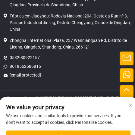
Qingdao, Província de Shandong, China.
Fábrica em Jiaozhou: Rodovia Nacional 204, Oeste da Rua nº 3,
Parque Industrial Jinling, Distrito Chengyang, Cidade de Qingdao,
China
Zhonghai International Plaza, 237 Wannianquan Rd, Distrito de
Licang, Qingdao, Shandong, China, 266121
0532-80922157
8618562586815
[email protected]
Direitos autorais © 2025 SHANDONG HICAS MACHINERY (GROUP) CO.,
LTD.
We value your privacy
privacidade
We use cookies and similar tools to provide our services. If you
don't want to accept all cookies, click Personalize cookies.