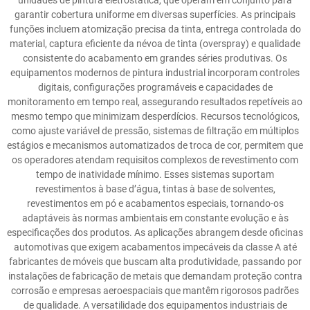
unidades de pintura eletrostática, que operam em conjunto para
garantir cobertura uniforme em diversas superfícies. As principais
funções incluem atomização precisa da tinta, entrega controlada do
material, captura eficiente da névoa de tinta (overspray) e qualidade
consistente do acabamento em grandes séries produtivas. Os
equipamentos modernos de pintura industrial incorporam controles
digitais, configurações programáveis e capacidades de
monitoramento em tempo real, assegurando resultados repetíveis ao
mesmo tempo que minimizam desperdícios. Recursos tecnológicos,
como ajuste variável de pressão, sistemas de filtração em múltiplos
estágios e mecanismos automatizados de troca de cor, permitem que
os operadores atendam requisitos complexos de revestimento com
tempo de inatividade mínimo. Esses sistemas suportam
revestimentos à base d’água, tintas à base de solventes,
revestimentos em pó e acabamentos especiais, tornando-os
adaptáveis às normas ambientais em constante evolução e às
especificações dos produtos. As aplicações abrangem desde oficinas
automotivas que exigem acabamentos impecáveis da classe A até
fabricantes de móveis que buscam alta produtividade, passando por
instalações de fabricação de metais que demandam proteção contra
corrosão e empresas aeroespaciais que mantêm rigorosos padrões
de qualidade. A versatilidade dos equipamentos industriais de