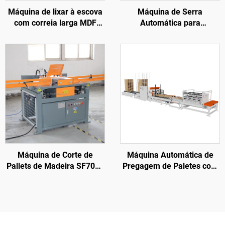
Máquina de lixar à escova
Máquina de Serra
com correia larga MDF
Automática para
Automática para Portas,
Processamento de Móveis
Móveis e Armários de
de Madeira Sólida
Madeira
Máquina de Corte de
Máquina Automática de
Pallets de Madeira SF7011
Pregagem de Paletes com
Totalmente Automática
Estrutura em Alta
Velocidade SF9010