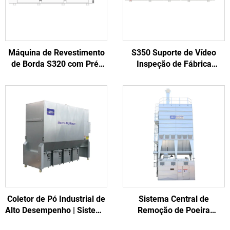
Máquina de Revestimento
S350 Suporte de Vídeo
de Borda S320 com Pré-
Inspeção de Fábrica
fresagem para
Máquina de Revestimento
Processamento de Portas
de Borda Automática para
de Madeira
Fábrica de Móveis
Coletor de Pó Industrial de
Sistema Central de
Alto Desempenho | Sistema
Remoção de Poeira
Eficiente de Filtragem de
Industrial com Limpeza