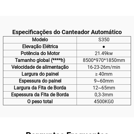
Ar
Automática de Filtro, Baixo
Ruído, Economia de
Energia, Alta Eficiência
para Marcenaria e
Metalurgia
Especificações do Canteador Automático
Modelo
S350
Elevação Elétrica
●
Potência do Motor
21.49kw
Tamanho global (****h)
8500*970*1850mm
Velocidade de alimentação
16-23-26m/min
Largura do painel
≥ 40mm
Espessura do painel
9~60mm
Largura da Fita de Borda
12~65mm
Espessura da Fita de Borda
0,3-3mm
O peso total
4500KG0