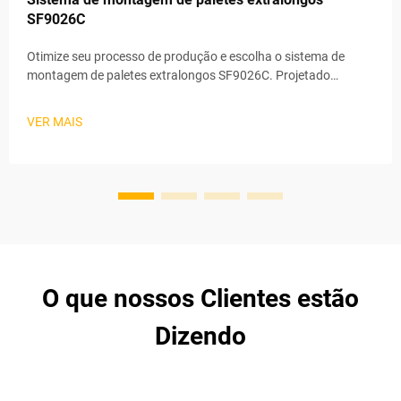
SF9026C
Otimize seu processo de produção e escolha o sistema de
montagem de paletes extralongos SF9026C. Projetado
especificamente para o manuseio de paletes extralongos, o
sistema monta paletes de diversos tamanhos com eficiência e
VER MAIS
precisão, atendendo às necessidades da logística e
armazenagem modernas.
O que nossos Clientes estão
Dizendo