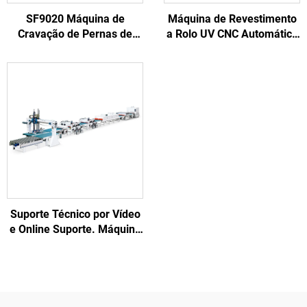
SF9020 Máquina de
Máquina de Revestimento
Cravação de Pernas de
a Rolo UV CNC Automática
Bloco de Pallet para
para Painéis de Móveis
Fabricação de Pallets
PVC
Europeus de Madeira
Sólida
Suporte Técnico por Vídeo
e Online Suporte. Máquina
de Revestimento a Rolo UV
de 120KW para Armários