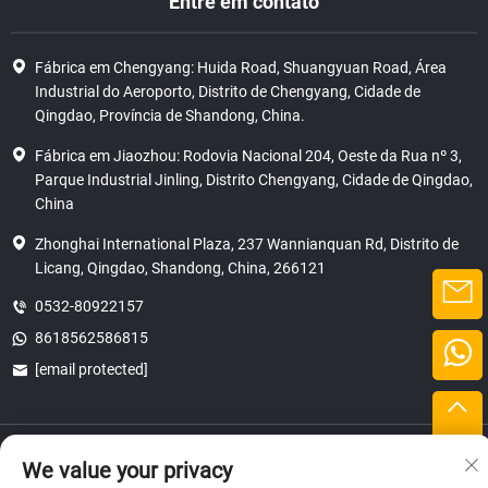
Entre em contato
Fábrica em Chengyang: Huida Road, Shuangyuan Road, Área
Industrial do Aeroporto, Distrito de Chengyang, Cidade de
Qingdao, Província de Shandong, China.
Fábrica em Jiaozhou: Rodovia Nacional 204, Oeste da Rua nº 3,
Parque Industrial Jinling, Distrito Chengyang, Cidade de Qingdao,
China
Zhonghai International Plaza, 237 Wannianquan Rd, Distrito de
Licang, Qingdao, Shandong, China, 266121
0532-80922157
8618562586815
[email protected]
Direitos autorais © 2025 SHANDONG HICAS MACHINERY (GROUP) CO.,
We value your privacy
LTD.