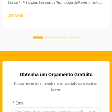
Básico 1. Princípios Básicos da Tecnologia de Revestimento
por Rolo O revestimento por rolo destaca-se como uma das
formas mais eficazes de aplicar revestimentos, espalhando
VER MAIS
basicamente uma camada consistente por toda a superfície
que necessita de t...
Obtenha um Orçamento Gratuito
Nosso representante entrará em contato com você em
breve.
Email