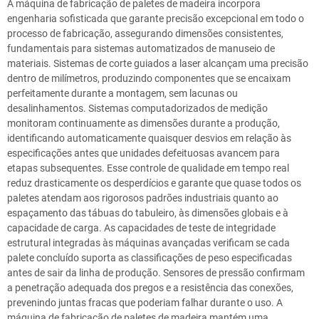
A máquina de fabricação de paletes de madeira incorpora
engenharia sofisticada que garante precisão excepcional em todo o
processo de fabricação, assegurando dimensões consistentes,
fundamentais para sistemas automatizados de manuseio de
materiais. Sistemas de corte guiados a laser alcançam uma precisão
dentro de milímetros, produzindo componentes que se encaixam
perfeitamente durante a montagem, sem lacunas ou
desalinhamentos. Sistemas computadorizados de medição
monitoram continuamente as dimensões durante a produção,
identificando automaticamente quaisquer desvios em relação às
especificações antes que unidades defeituosas avancem para
etapas subsequentes. Esse controle de qualidade em tempo real
reduz drasticamente os desperdícios e garante que quase todos os
paletes atendam aos rigorosos padrões industriais quanto ao
espaçamento das tábuas do tabuleiro, às dimensões globais e à
capacidade de carga. As capacidades de teste de integridade
estrutural integradas às máquinas avançadas verificam se cada
palete concluído suporta as classificações de peso especificadas
antes de sair da linha de produção. Sensores de pressão confirmam
a penetração adequada dos pregos e a resistência das conexões,
prevenindo juntas fracas que poderiam falhar durante o uso. A
máquina de fabricação de paletes de madeira mantém uma