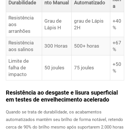
Durabilidade
nto Manual
Automatizado
a
Resistência
Grau de
grau de Lápis
+40
aos
Lápis H
2H
%
arranhões
Resistência
+67
300 Horas
500+ horas
aos salinos
%
Limite de
+50
falha de
50 joules
75 joules
%
impacto
Resistência ao desgaste e lisura superficial
em testes de envelhecimento acelerado
Quando se trata de durabilidade, os acabamentos
automatizados mantêm seu brilho de forma notável, retendo
cerca de 90% do brilho mesmo após suportarem 2.000 horas