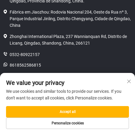
Qingdao, Província de Shandong, China.
Fábrica em Jiaozhou: Rodovia Nacional 204, Oeste da Rua nº 3,
Parque Industrial Jinling, Distrito Chengyang, Cidade de Qingdao,
China
Zhonghai International Plaza, 237 Wannianquan Rd, Distrito de
Licang, Qingdao, Shandong, China, 266121
0532-80922157
8618562586815
[email protected]
We value your privacy
We use cookies and similar tools to provide our services. If you
don't want to accept all cookies, click Personalize cookies.
Direitos autorais © 2025 SHANDONG HICAS MACHINERY (GROUP) CO.,
LTD.
privacidade
Accept all
Personalize cookies