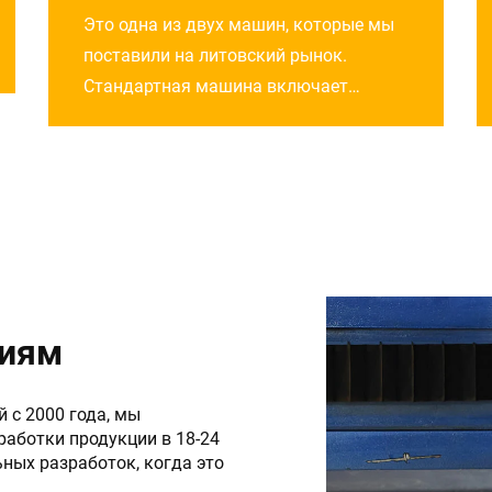
производства ошейников
Это одна из двух машин, которые мы
деревянных паллет
поставили на литовский рынок.
Стандартная машина включает
хранение досок, автоматическую
подачу, сверление и вставку заклепок,
переворот, заклепывание, горячее
клеймение и укладку. Машина может
производить 10 штук/мин с одной...
циям
 с 2000 года, мы
аботки продукции в 18-24
ных разработок, когда это