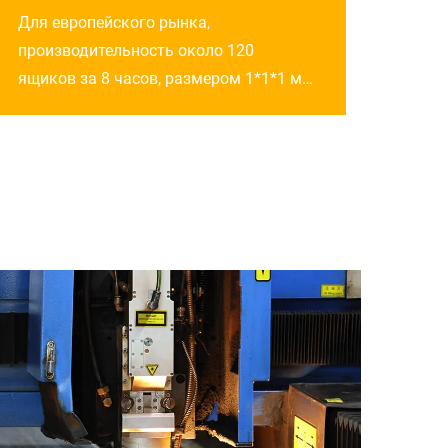
фанерных ящиков без гвоздей
Для европейского рынка,
производительность около 120
ящиков за 8 часов, размером 1*1*1 м,
состоит из 6 машин: машина для
производства стального профиля,
машина для стальных скоб,
автоматическая машина для
двойного перфорирования стальной
полосы, пресс-машина,
фаскосниматель. Конструкция машин
соответствует стандартам
безопасности CE...