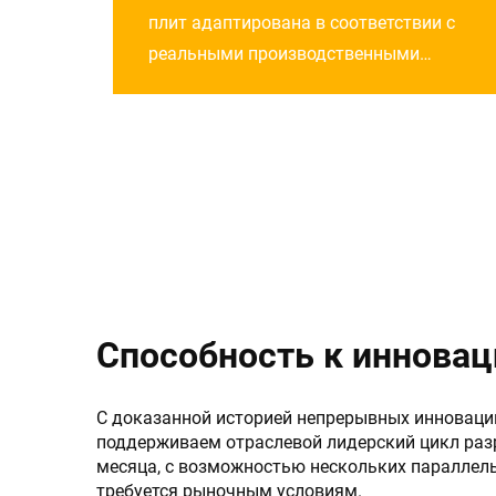
автоматической системой
плит адаптирована в соответствии с
подачи
реальными производственными
требованиями покупателя, например,
высокая эффективность – 5 поддонов
в минуту, автоматическая система
подачи строительных и покровных
досок для экономии рабочей силы, П-
образная линия, учитывая пожелания
заказчика...
Способность к иннова
С доказанной историей непрерывных инноваций
поддерживаем отраслевой лидерский цикл разр
месяца, с возможностью нескольких параллель
требуется рыночным условиям.