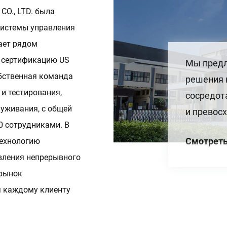
O., LTD. была
системы управления
дает рядом
а сертификацию US
Мы предл
обственная команда
решения 
 и тестирования,
сосредот
уживания, с общей
и превос
0 сотрудниками. В
Смотреть
технологию
вления непрерывного
 рынок
 каждому клиенту