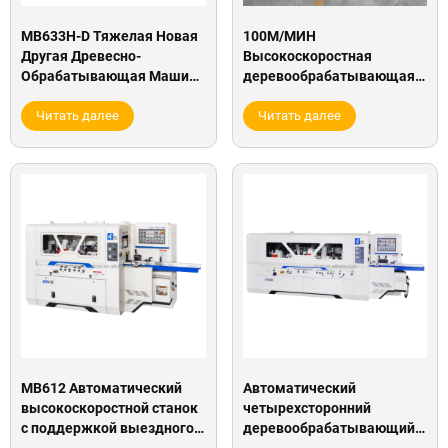
MB633H-D Тяжелая Новая
100М/МИН
Другая Древесно-
Высокоскоростная
Обрабатывающая Машина
деревообрабатывающая
Четырехсторонний
машина
Молдер для Мебельной
Читать далее
четырехсторонний
Читать далее
Фабрики
строгальный станок для
твердой древесины
мебели логистика
транспортировка
MB612 Автоматический
Автоматический
высокоскоростной станок
четырехсторонний
с поддержкой выездного
деревообрабатывающий