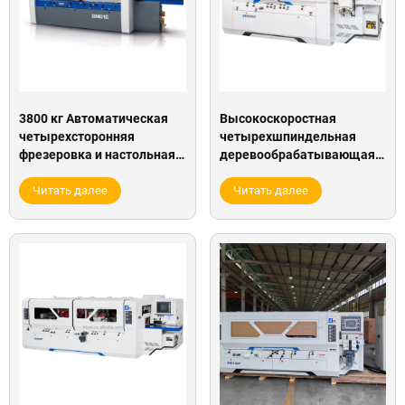
3800 кг Автоматическая
Высокоскоростная
четырехсторонняя
четырехшпиндельная
фрезеровка и настольная
деревообрабатывающая
строгальная машина
четырехсторонняя
тяжелого типа для
Читать далее
фуговальная машина с
Читать далее
полировки мебели в новом
двойным концевым
состоянии
тенонером для продажи