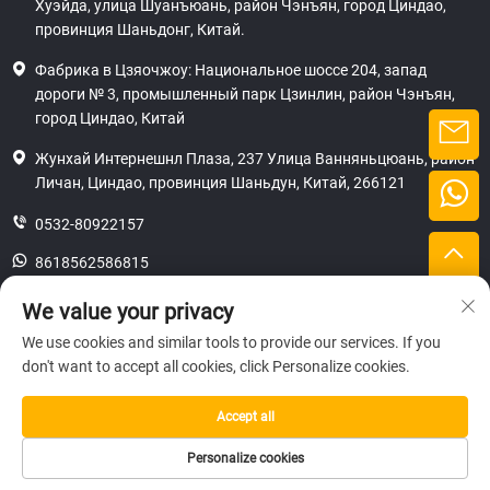
Хуэйда, улица Шуанъюань, район Чэнъян, город Циндао,
провинция Шаньдонг, Китай.
Фабрика в Цзяочжоу: Национальное шоссе 204, запад
дороги № 3, промышленный парк Цзинлин, район Чэнъян,
город Циндао, Китай
Жунхай Интернешнл Плаза, 237 Улица Ванняньцюань, район
Личан, Циндао, провинция Шаньдун, Китай, 266121
0532-80922157
8618562586815
[email protected]
We value your privacy
We use cookies and similar tools to provide our services. If you
don't want to accept all cookies, click Personalize cookies.
Правообладатель © 2025 SHANDONG HICAS MACHINERY (GROUP) CO.,
LTD.
Accept all
конфиденциальность
Personalize cookies