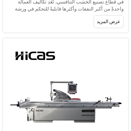
ي قطاع تصنيع الخشب التنافسي، تُعَد تكاليف العمالة
احدةً من أكبر النفقات وأكثرها قابليةً للتحكم في ورشة
لإنتاج. وتُعالِج آلة الصقل التلقائية للخشب هذه المشكلة
عرض المزيد
باشرةً من خلال استبدال عملية الصقل اليدوية التي
ستغرق وقتاً طويلاً بعمليةٍ متسقةٍ...