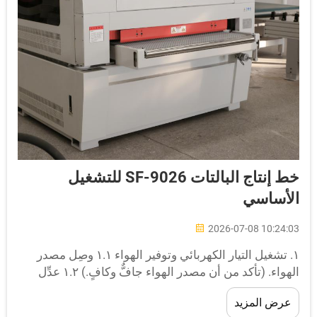
خط إنتاج البالتات SF-9026 للتشغيل
لأساسي
2026-07-08 10:24:0
١. تشغيل التيار الكهربائي وتوفير الهواء‏ ١.١ وصِل مصدر
الهواء. (تأكد من أن مصدر الهواء جافٌّ وكافٍ.) ١.٢ عدِّل
قياس الضغط بحيث يتوافق ضغط الهواء مع المدى
عرض المزيد
لمطلوب لتثبيت المسامير. منظم مصدر الهواء الرئيسي: