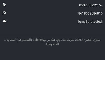
0532-80922
8618562586
ر © 2025 شركة شاندونغ هيكاس مachinery (المجموعة) المحدودة.
الخصوصية