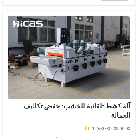
دِّل الضغط ليصبح بين ٠,٦٥ و...
لة كشط تلقائية للخشب: خفض تكاليف
لعمالة
2026-07-08 09:00:0