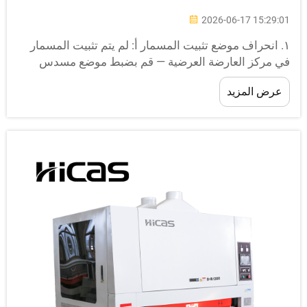
2026-06-17 15:29:0
١. انحراف موضع تثبيت المسمار أ: لم يتم تثبيت المسمار
ي مركز العارضة العرضية — قم بضبط موضع مسدس
لتثبيت. ب: جميع المسامير منحرفة عن المركز — قم بضبط
عرض المزيد
يمة "الانحراف الاستكشافي" في معاملات تثبيت
لمسامير...