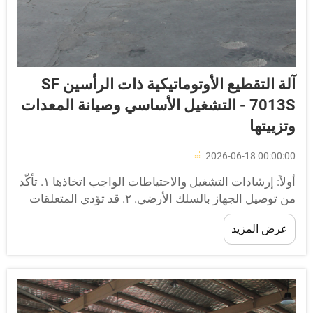
آلة التقطيع الأوتوماتيكية ذات الرأسين SF
7013S - التشغيل الأساسي وصيانة المعدات
تزييتها
2026-06-18 00:00:0
أولاً: إرشادات التشغيل والاحتياطات الواجب اتخاذها ١. تأكَّد
من توصيل الجهاز بالسلك الأرضي. ٢. قد تؤدي المتعلقات
لشخصية إلى إصابات جسيمة. لذا، قبل تشغيل الجهاز،
عرض المزيد
جب تنظيم الساعات، والأساور وغيرها من الملحقات
شكل مناسب، وربط أطراف الأكمام بإحكام، وربط الشعر
لطويل، و…