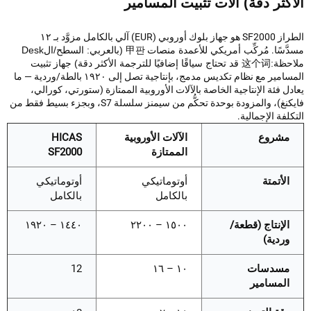
آلات تثبيت المسامير
كثر دقة)
الطراز SF2000 هو جهاز بلوك أوروبي (EUR) آلي بالكامل مزوَّد بـ ١٢
ّسًا.
مُركِّب أمريكي للأعمدة
منصات
甲판 (بالعربي: السطح/الDesk
ياقًا إضافيًا للترجمة الأكثر دقة)
جهاز تثبيت
المسامير مع نظام تكديس مدمج، بإنتاجية تصل إلى ١٩٢٠ بالطة/وردية — ما
ل فئة الإنتاجية الخاصة بالآلات الأوروبية الممتازة (ستورتي، كورالي،
فايكنغ)، والمزودة بوحدة تحكُّم من سيمنز سلسلة S7، وبجزء بسيط فقط من
لفة الإجمالية.
مشروع
الآلات الأوروبية
HICAS
الممتازة
SF2000
الأتمتة
أوتوماتيكي
أوتوماتيكي
بالكامل
بالكامل
الإنتاج (قطعة/
١٥٠٠ – ٢٢٠٠
١٤٤٠ – ١٩٢٠
وردية)
مسدسات
١٠ – ١٦
12
المسامير