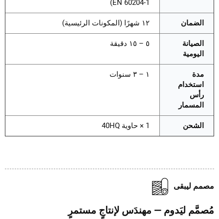
EN 60204-1)
الضمان
١٢ شهرًا (المكونات الرئيسية)
الصيانة
٥ – ١٥ دقيقة
اليومية
مدة
١ – ٣ سنوات
استخدام
رأس
المسمار
الشحن
1 × حاوية 40HQ
م ليبقى
مَّم ليَدوم — مهندَس لإنتاجٍ مستمرٍ