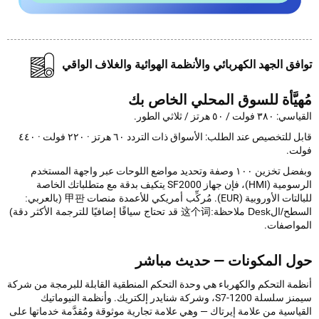
فق الجهد الكهربائي والأنظمة الهوائية والغلاف الواقي
يَّأة للسوق المحلي الخاص بك
لت / ٥٠ هرتز / ثلاثي الطور.
قابل للتخصيص عند الطلب: الأسواق ذات التردد ٦٠ هرتز · ٢٢٠ فولت · ٤٤٠
ت.
وبفضل تخزين ١٠٠ وصفة وتحديد مواضع اللوحات عبر واجهة المستخدم
الرسومية (HMI)، فإن جهاز SF2000 يتكيف بدقة مع متطلباتك الخاصة
تات الأوروبية (EUR).
مُركِّب أمريكي للأعمدة
منصات
甲판 (بالعربي:
这个 قد تحتاج سياقًا إضافيًا للترجمة الأكثر دقة)
واصفات.
ل المكونات — حديث مباشر
مة التحكم والكهرباء هي وحدة التحكم المنطقية القابلة للبرمجة من شركة
سيمنز سلسلة S7-1200، وشركة شنايدر إلكتريك. وأنظمة النيوماتيك
اسية من علامة إيرتاك — وهي علامة تجارية موثوقة ومُقدَّمة خدماتها على