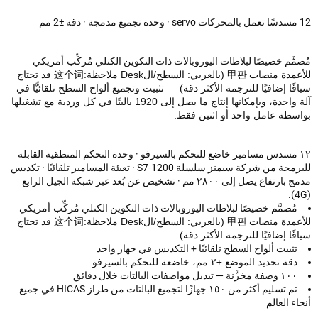
َّم خصيصًا لبلاطات اليوروبالات ذات التكوين الكتلي
مُركِّب أمريكي
عمدة
منصات
甲판 (بالعربي: السطح/الDesk ملاحظة:这个词 قد تحتاج
ًا إضافيًا للترجمة الأكثر دقة)
— تثبيت وتجميع ألواح السطح تلقائيًّا في
آلة واحدة، وبإمكانها إنتاج ما يصل إلى 1920 باليتًا في كل وردية مع تشغيلها
سطة عامل واحد أو اثنين فقط.
١ مسدس مسامير خاضع للتحكم بالسيرفو · وحدة التحكم المنطقية القابلة
للبرمجة من شركة سيمنز سلسلة S7-1200 · تعبئة المسامير تلقائيًا · تكديس
مدمج بارتفاع يصل إلى ٢٨٠٠ مم · تشخيص عن بُعد عبر شبكة الجيل الرابع
مُصمَّم خصيصًا لبلاطات اليوروبالات ذات التكوين الكتلي
مُركِّب أمريكي
عمدة
منصات
甲판 (بالعربي: السطح/الDesk ملاحظة:这个词 قد تحتاج
ًا إضافيًا للترجمة الأكثر دقة)
تثبيت ألواح السطح تلقائيًا + التكديس في جهاز واحد
دقة تحديد الموضع ±٢ مم، خاضعة للتحكم بالسيرفو
١٠٠ وصفة مخزَّنة — تبديل مواصفات البالتات خلال
دقائق
تم تسليم أكثر من ١٥٠ جهازًا لتجميع البالتات من طراز HICAS في جميع
ء العالم