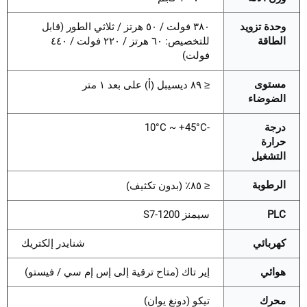
وحدة تزويد
٣٨٠ فولت / ٥٠ هرتز / ثلاثي الطور (قابل
الطاقة
للتخصيص: ٦٠ هرتز / ٢٢٠ فولت / ٤٤٠
فولت)
مستوى
≤ ٨٩ ديسيبل (أ) على بعد ١ متر
الضوضاء
درجة
-10°C ~ +45°C
حرارة
التشغيل
الرطوبة
≤ ٨٥٪ (بدون تكثيف)
PLC
سيمنز S7-1200
كهربائي
شنايدر إلكتريك
هوائي
إير تاك (متاح ترقية إلى إس إم سي / فيستو)
محرك
تيكو (دونغ يوان)