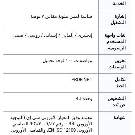
الخدمة
إشارة
شاشة لمس ملونة مقاس ٧ بوصة
التشغيل
لغات واجهة
إنجليزي / ألماني / إسباني / روسي / صيني
المستخدم
الرسومية
تخزين
مواصفات ١٠٠ لوحة تحميل
الوصفات
تكامل
PROFINET
الخط
التشخيص
وحدة 4G
عن بُعد
شهادة
معتمد وفق المعيار الأوروبي سي إي (التوجيه
الأوروبي للآلات رقم ٢٠٠٦/٤٢/EC؛ القياسي
الأوروبي EN ISO 12100، والقياسي الأوروبي