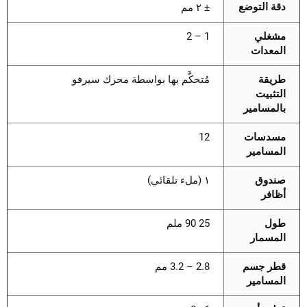
دقة التوضع
± ٢ مم
مشغلي
1 – 2
المعدات
طريقة
مُتحكَّم بها بواسطة محرك سيرفو
التثبيت
بالمسامير
مسدسات
12
المسامير
صندوق
١ (ملء تلقائي)
أظافر
طول
25 90 ملم
المسمار
قطر جسم
2.8 – 3.2 مم
المسامير