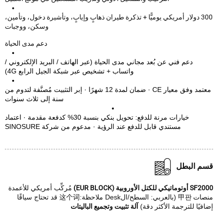
300 دولار أمريكي يوميًّا + تذكرة طيران ذهابٍ وإيابٍ، وتأشيرة دخول، وتأمين،
وسكن، ووجبات
دعم مدى الحياة
دعم فني عن بُعد مجاني مدى الحياة (عبر الهاتف / البريد الإلكتروني /
واتساب + تشخيص عبر شبكة الجيل الرابع 4G)
معتمد وفق معيار CE · ضمان لمدة 12 شهرًا · إبر التثبيت مُصنَّفة لتدوم من
سنة إلى ثلاث سنوات
خيارات مرنة للدفع: تحويل بنكي بنسبة 30% كدفعة مقدمة · اعتماد
مستندي قابل للدفع عند الرؤية · مدعوم من شركة SINOSURE
 البطل
 للكتل الأوروبية (EUR BLOCK)
مُركِّب أمريكي للأعمدة
ات
甲판 (بالعربي: السطح/الDesk ملاحظة:这个词 قد تحتاج سياقًا
يًا للترجمة الأكثر دقة)
آلة تثبيت وتجميع الباليتات