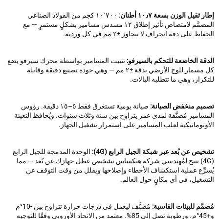
ثقيل الوزن بسعة ١٠٫٧ أطنان:
١٠٬٧٠٠ كجم من الفولاذ الصناعي
المصمَّم لامتصاص تأثير إطلاق ١٢ مسدس مسامير بشكلٍ مستمرٍ — مع
ظ على دقة انحراف لا تتجاوز ±٢ مم في كل وردية.
قة الخاضعة للتحكم بالسيرفو:
تثبيت المسامير بواسطة محرك سيرفو يضع
كل مسمار للوح الأرضي بدقة ±٢ مم — وهي جودة تصنيع دقيقة وقابلة
رار، وهي ما تتطلبه البالات.
يم منخفض الصيانة:
صيانة يومية تستغرق فقط ٥–١٥ دقيقة. رؤوس
امير مُصنَّفة لمدى عمر يتراوح بين سنة وثلاث سنوات. ويُحافظ التعبئة
وتوماتيكية لعلب المسامير على استمرار تشغيل الجهاز.
ص عن بُعد عبر شبكة الجيل الرابع (4G):
الوحدة المدمجة للجيل الرابع
(4G) تتيح لمُهندسي شركة هيكساس تشخيص عطل جهازك عن بُعد — مما
رِّع عملية استكشاف الأخطاء وإصلاحها ويقلل من وقت التوقف عن
شغيل، في أي مكانٍ حول العالم.
َّم للبيئات القاسية:
مُصنَّف ليعمل في درجات حرارة تتراوح بين -10°م
و+45°م، ورطوبة تصل إلى 85%. معتمد من الاتحاد الأوروبي وفقًا للتوجيه