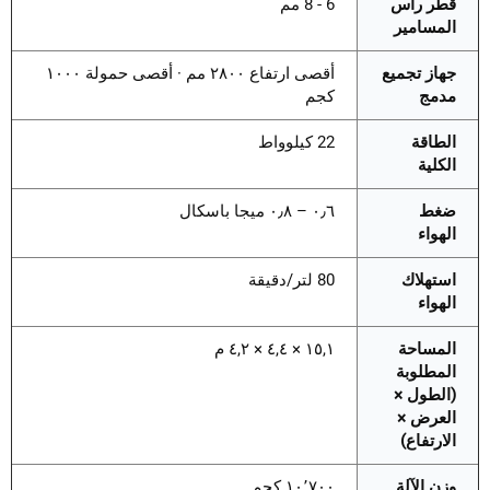
قطر رأس
6 - 8 مم
المسامير
جهاز تجميع
أقصى ارتفاع ٢٨٠٠ مم · أقصى حمولة ١٠٠٠
مدمج
كجم
الطاقة
22 كيلوواط
الكلية
ضغط
٠٫٦ – ٠٫٨ ميجا باسكال
الهواء
استهلاك
80 لتر/دقيقة
الهواء
المساحة
١٥,١ × ٤,٤ × ٤,٢ م
المطلوبة
(الطول ×
العرض ×
الارتفاع)
وزن الآلة
١٠٬٧٠٠ كجم