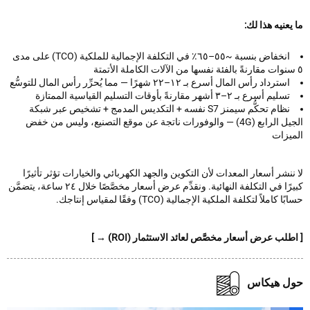
عنيه هذا لك:
انخفاض بنسبة ~٥٥–٦٥٪ في التكلفة الإجمالية للملكية (TCO) على مدى
استرداد رأس المال أسرع بـ ١٢–٢٢ شهرًا — مما يُحرِّر رأس المال للتوسُّع
تسليم أسرع بـ ٢–٣ أشهر مقارنةً بأوقات التسليم القياسية الممتازة
نظام تحكُّم سيمنز S7 نفسه + التكديس المدمج + تشخيص عبر شبكة
الجيل الرابع (4G) — والوفورات ناتجة عن موقع التصنيع، وليس من خفض
يزات
نشر أسعار المعدات لأن التكوين والجهد الكهربائي والخيارات تؤثر تأثيرًا
كبيرًا في التكلفة النهائية. ونقدِّم عرض أسعار مخصَّصًا خلال ٢٤ ساعة، يتضمَّن
 كاملاً لتكلفة الملكية الإجمالية (TCO) وفقًا لمقياس إنتاجك.
لب عرض أسعار مخصَّص لعائد الاستثمار (ROI) → ]
ل هيكاس