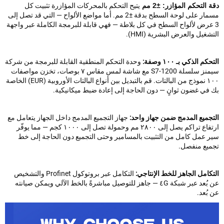
التحكم المؤازر: ±2 مم
يتيح التحكم بالمحركات المؤازرة تثبيت كل
مسمار على لوحة السطح بدقة ±2 مم. أما مواضع الألواح — التي قد تصل إلى
عرض لألواح السطح في كل بلاطة — فهي قابلة للبرمجة الكاملة عبر واجهة
غيل والعرض البشرية (HMI).
 الذكي بـ ١٠٠ وصفة:
وحدة التحكم المنطقية القابلة للبرمجة من شركة
سيمنز سلسلة S7-1200 مع شاشة لمس مقاس ٧ بوصات، تخزن مواصفات
١٠٠ نموذج من البالتات. قم بالتبديل بين أنواع البالتات الأوروبية (EUR) الخاصة
في غضون ثوانٍ — دون الحاجة إلى إعادة ضبط ميكانيكية.
جميع المدمج ضمن جهاز واحد:
جهاز التجميع المدمج داخل الجهاز يتعامل مع
ارتفاع تراكم يصل إلى ٢٨٠٠ مم وحمولة تصل إلى ١٠٠٠ كجم — مما يوفّر
 عمل كامل من التثبيت بالمسامير وحتى التجميع دون الحاجة إلى خط
يع منفصل.
امل الجاهز للخط الإنتاجي:
التكامل عبر بروتوكول Profinet والتشخيص
عن بُعد عبر شبكة ٤G — جاهز للتوصيل مباشرةً بالخط الآلي ويمكن صيانته
ُعد.