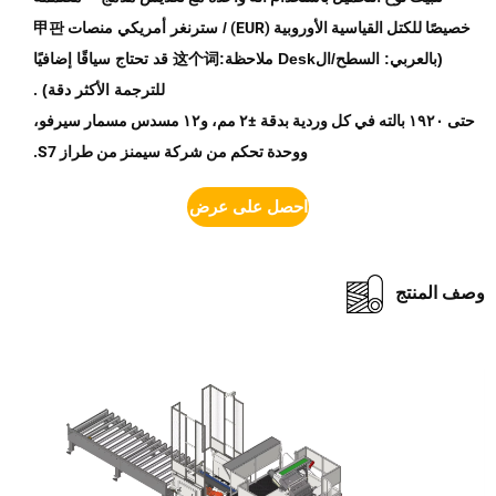
صيصًا للكتل القياسية الأوروبية (EUR)
/ سترنغر أمريكي
منصات
甲판
(بالعربي: السطح/الDesk ملاحظة:这个词 قد تحتاج سياقًا إضافيًا
للترجمة الأكثر دقة)
.
حتى ١٩٢٠ بالته في كل وردية بدقة ±٢ مم، و١٢ مسدس مسمار سيرفو،
ووحدة تحكم من شركة سيمنز من طراز S7.
احصل على عرض أسعار
 المنتج