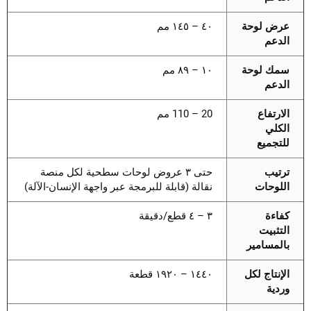
عرض لوحة
٤٠ – ١٤٥ مم
الدعم
سمك لوحة
١٠ – ٨٩ مم
الدعم
الارتفاع
20 – 110 مم
الكلي
للتجميع
ترتيب
حتى ٣ عروض لوحات سطحية لكل منصة
اللوحات
نقالة (قابلة للبرمجة عبر واجهة الإنسان-الآلة)
كفاءة
٣ – ٤ قطع/دقيقة
التثبيت
بالمسامير
الإنتاج لكل
١٤٤٠ – ١٩٢٠ قطعة
وردية