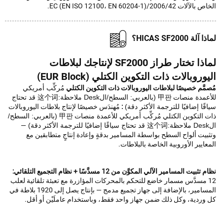
ت 2006/42/EC (EN ISO 12100، EN 60204-1).
ة HICAS SF2000؟
لماذا تختار طراز SF2000 لإنتاجك لبلاطات
وروبالات ذات التكوين الكتلي (EUR Block)
َّم خصيصًا لبلاطات اليوروبالات ذات التكوين الكتلي
مُركِّب أمريكي
عمدة
منصات
甲판 (بالعربي: السطح/الDesk ملاحظة:这个词 قد تحتاج
ًا إضافيًا للترجمة الأكثر دقة)
:
مُهندَس خصيصًا لإنتاج بلاطات اليوروبالات
 التكوين الكتلي
مُركِّب أمريكي للأعمدة
منصات
甲판 (بالعربي: السطح/
—
يت ألواح السطح بواسطة المسامير بدقةٍ وإعادة إنتاجٍ متطابقين مع
ايير الأوروبية الخاصة بالبلاطات.
بيت المسامير الآلي المكوَّن من 12 مسدَّسًا + نظام التجميع التلقائي:
1 مسدَّس مسمار خاضع للتحكم بالمحركات المؤازرة مع تعبئة تلقائية لعلب
المسامير، بالإضافة إلى جهاز تجميع مدمج — بإنتاج يصل إلى 1920 بلاطة في
وردية، وكل ذلك ضمن جهاز واحد فقط، وباستخدام عاملَيْن أو أقل.