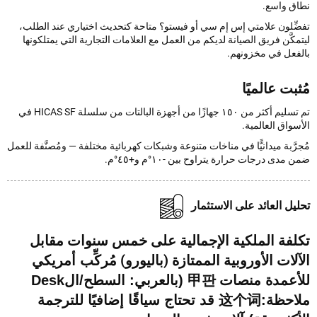
ق واسع.
ِّلون علامتي إس إم سي أو فيستو؟ متاحة كتحديث اختياري عند الطلب،
كَّن فريق الصيانة لديكم من العمل مع العلامات التجارية التي يمتلكونها
فعل في مخزونهم.
بت عالميًا
تم تسليم أكثر من ١٥٠ جهازًا من أجهزة البالتات من سلسلة HICAS SF في
واق العالمية.
َّبة ميدانيًّا في مناخات متنوعة وشبكات كهربائية مختلفة — ومُصنَّفة للعمل
مدى درجات حرارة يتراوح بين -١٠°م و+٤٥°م.
يل العائد على الاستثمار
لفة الملكية الإجمالية على خمس سنوات مقابل
لات الأوروبية الممتازة (باليورو)
مُركِّب أمريكي
منصات
أعمدة
甲판 (بالعربي: السطح/الDesk
ملاحظة:这个词 قد تحتاج سياقًا إضافيًا للترجمة