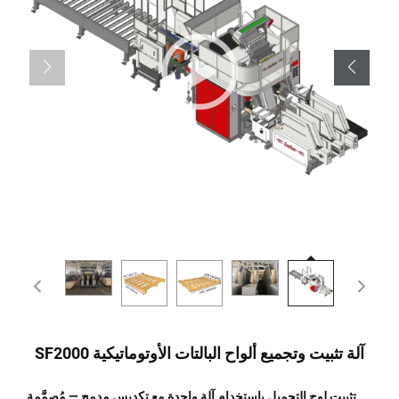
آلة تثبيت وتجميع ألواح البالتات الأوتوماتيكية SF2000
تثبيت لوح التحميل باستخدام آلة واحدة مع تكديس مدمج — مُصمَّمة