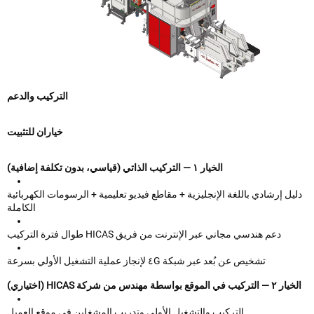
التركيب والدعم
خياران للتثبيت
الخيار ١ — التركيب الذاتي (قياسي، بدون تكلفة إضافية)
يل إرشادي باللغة الإنجليزية + مقاطع فيديو تعليمية + الرسومات الكهربائية
الكاملة
دعم هندسي مجاني عبر الإنترنت من فريق HICAS طوال فترة التركيب
تشخيص عن بُعد عبر شبكة ٤G لإنجاز عملية التشغيل الأولي بسرعة
في الموقع بواسطة مهندس من شركة HICAS (اختياري)
التركيب والتشغيل الأولي وتدريب المشغلين في موقع العميل