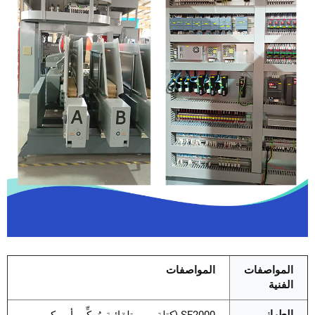
المواصفات
المواصفات
الفنية
الطراز
SF2000 (كتلة يورو تلقائية
مُركِّب أمريكي