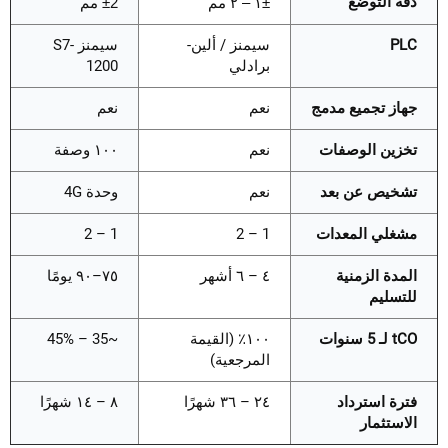
دقة التوضع
±١ – ٢ مم
±2 مم
PLC
سيمنز / ألين-
سيمنز S7-
برادلي
1200
جهاز تجميع مدمج
نعم
نعم
تخزين الوصفات
نعم
١٠٠ وصفة
تشخيص عن بعد
نعم
وحدة 4G
مشغلي المعدات
1 – 2
1 – 2
المدة الزمنية
٤ – ٦ أشهر
٧٥–٩٠ يومًا
للتسليم
tCO لـ 5 سنوات
١٠٠٪ (القيمة
~35 – 45%
المرجعية)
فترة استرداد
٢٤ – ٣٦ شهرًا
٨ – ١٤ شهرًا
الاستثمار