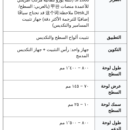
للأعمدة
منصات
甲판 (بالعربي: السطح/
الDesk ملاحظة:这个词 قد تحتاج سياقًا
إضافيًا للترجمة الأكثر دقة)
جهاز تثبيت
المسامير والتكديس)
التطبيق
تثبيت ألواح السطح والتكديس
التكوين
جهاز واحد: رأس التثبيت + جهاز التكديس
المدمج
طول لوحة
٨٠٠ – ١٬٤٠٠ مم
السطح
عرض لوحة
٧٠ – ١٤٥ مم
السطح
سمك لوحة
١٠ – ٢٥ مم
السطح
طول لوحة
٨٠٠ – ١٬٥٠٠ مم
الدعم