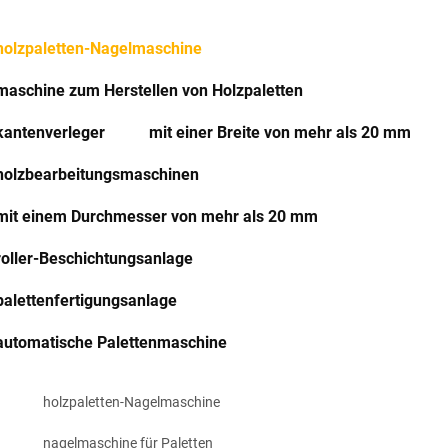
holzpaletten-Nagelmaschine
maschine zum Herstellen von Holzpaletten
kantenverleger
mit einer Breite von mehr als 20 mm
holzbearbeitungsmaschinen
mit einem Durchmesser von mehr als 20 mm
roller-Beschichtungsanlage
palettenfertigungsanlage
automatische Palettenmaschine
holzpaletten-Nagelmaschine
nagelmaschine für Paletten