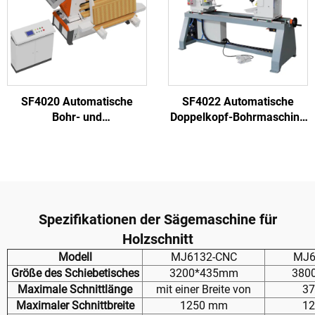
SF4020 Automatische
SF4022 Automatische
Bohr- und
Doppelkopf-Bohrmaschine
Niederlegemaschine robust
mit Doppelführung für
konstruiert für
standardisierte
Hochleistungsfortlaufende
Bohrverarbeitung in
Produktion
Holzpaletten
Spezifikationen der Sägemaschine für
Holzschnitt
Modell
MJ6132-CNC
MJ6
Größe des Schiebetisches
3200*435mm
380
Maximale Schnittlänge
mit einer Breite von
3
Maximaler Schnittbreite
1250 mm
1