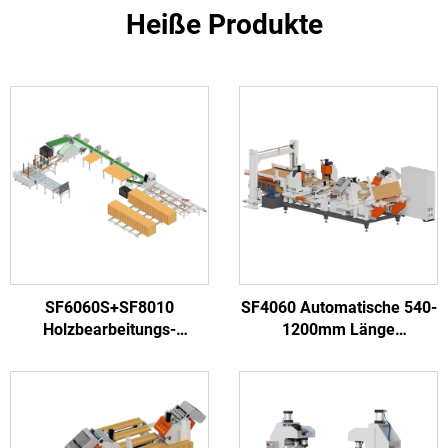
Heiße Produkte
SF6060S+SF8010
SF4060 Automatische 540-
Holzbearbeitungs-
1200mm Länge
Hochgeschwindigkeits-
Holzpalleten-
Trennsäge-Maschine zur
Ringermachmaschine
Herstellung von
Holzpaletten