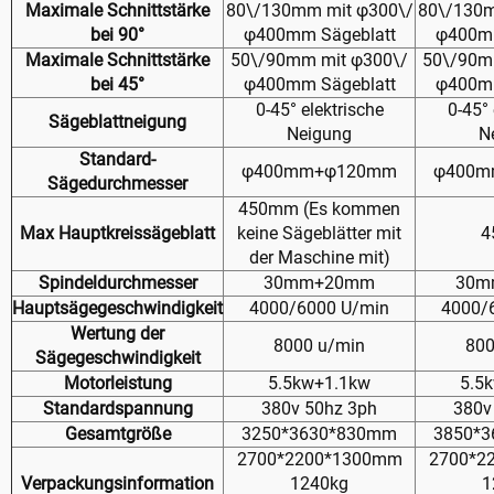
Maximale Schnittstärke
80\/130mm mit φ300\/
80\/130m
bei 90°
φ400mm Sägeblatt
φ400mm
Maximale Schnittstärke
50\/90mm mit φ300\/
50\/90m
bei 45°
φ400mm Sägeblatt
φ400mm
0-45° elektrische
0-45° 
Sägeblattneigung
Neigung
N
Standard-
φ400mm+φ120mm
φ400m
Sägedurchmesser
450mm (Es kommen
Max Hauptkreissägeblatt
keine Sägeblätter mit
4
der Maschine mit)
Spindeldurchmesser
30mm+20mm
30m
Hauptsägegeschwindigkeit
4000/6000 U/min
4000/
Wertung der
8000 u/min
800
Sägegeschwindigkeit
Motorleistung
5.5kw+1.1kw
5.5
Standardspannung
380v 50hz 3ph
380v
Gesamtgröße
3250*3630*830mm
3850*
2700*2200*1300mm
2700*2
Verpackungsinformation
1240kg
1