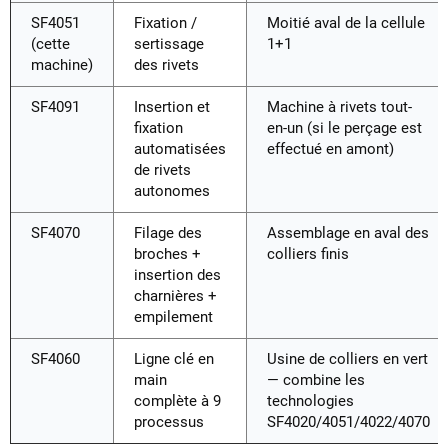
SF4051
Fixation /
Moitié aval de la cellule
(cette
sertissage
1+1
machine)
des rivets
SF4091
Insertion et
Machine à rivets tout-
fixation
en-un (si le perçage est
automatisées
effectué en amont)
de rivets
autonomes
SF4070
Filage des
Assemblage en aval des
broches +
colliers finis
insertion des
charnières +
empilement
SF4060
Ligne clé en
Usine de colliers en vert
main
— combine les
complète à 9
technologies
processus
SF4020/4051/4022/4070