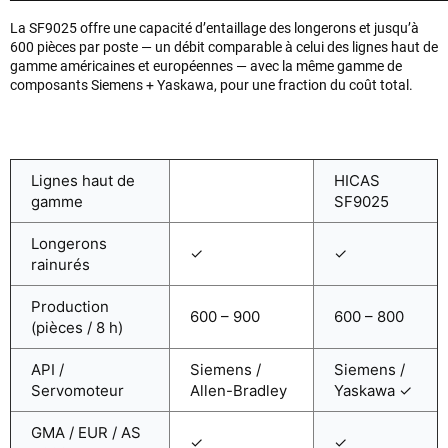
La SF9025 offre une capacité d’entaillage des longerons et jusqu’à
600 pièces par poste — un débit comparable à celui des lignes haut de
gamme américaines et européennes — avec la même gamme de
composants Siemens + Yaskawa, pour une fraction du coût total.
Lignes haut de
HICAS
gamme
SF9025
Longerons
✓
✓
rainurés
Production
600 – 900
600 – 800
(pièces / 8 h)
API /
Siemens /
Siemens /
Servomoteur
Allen-Bradley
Yaskawa ✓
GMA / EUR / AS
✓
✓