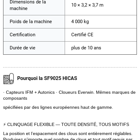
Dimensions de la
10 × 3,2 × 3,7 m
machine
Poids de la machine
4 000 kg
Certification
Certifié CE
Durée de vie
plus de 10 ans
Pourquoi la SF9025 HICAS
· Capteurs IFM + Autonics · Cloueurs Everwin. Mêmes marques de
composants
spécifiées par des lignes européennes haut de gamme.
⚡ CLINQUAGE FLEXIBLE — TOUTE DENSITÉ, TOUS MOTIFS
La position et l’espacement des clous sont entièrement réglables.
Produisez n’importe quel nombre de clous et tout motif requis par