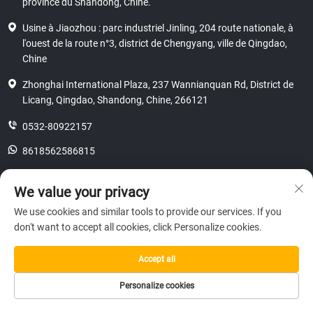
province du Shandong, Chine.
Usine à Jiaozhou : parc industriel Jinling, 204 route nationale, à
l'ouest de la route n°3, district de Chengyang, ville de Qingdao,
Chine
Zhonghai International Plaza, 237 Wannianquan Rd, District de
Licang, Qingdao, Shandong, Chine, 266121
0532-80922157
8618562586815
[email protected]
We value your privacy
We use cookies and similar tools to provide our services. If you
don't want to accept all cookies, click Personalize cookies.
Droits d'auteur © 2025 SHANDONG HICAS MACHINERY (GROUP) CO., LTD.
confidentialité
Accept all
Personalize cookies