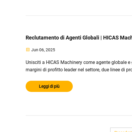
coerenza di ogni recinzione, adattandosi a varie
specifiche e requisiti dei pallet.
Reclutamento di Agenti Globali | HICAS Mac
Jun 06, 2025
Unisciti a HICAS Machinery come agente globale e 
margini di profitto leader nel settore, due linee di pr
e formazione completa per tutto il ciclo. Candidati 
ottenere diritti esclusivi a livello regionale!
Leggi di più