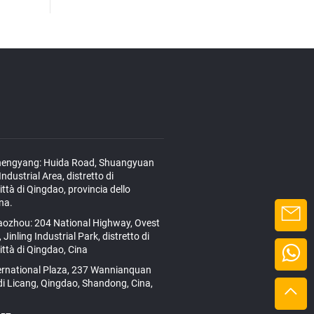
hengyang: Huida Road, Shuangyuan
ndustrial Area, distretto di
ttà di Qingdao, provincia dello
na.
iaozhou: 204 National Highway, Ovest
 Jinling Industrial Park, distretto di
ttà di Qingdao, Cina
ernational Plaza, 237 Wannianquan
 di Licang, Qingdao, Shandong, Cina,