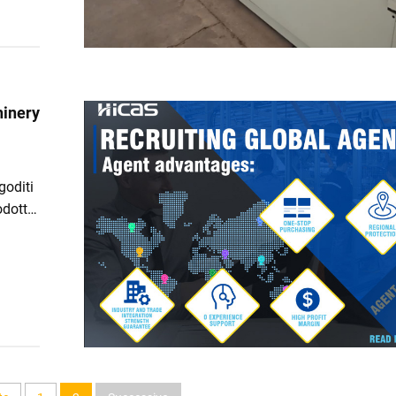
hinery
goditi
odotti
ora per