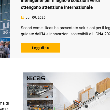
intelligente per il legno e soluzioni verdi
ottengono attenzione internazionale
Jun 09, 2025
Scopri come Hicas ha presentato soluzioni per il le
guidate dall'IA e innovazioni sostenibili a LIGNA 20
ottenendo ordini per oltre 1 milione di dollari. Esplo
l'attrezzatura ecologica che sta plasmando il futuro
Leggi di più
della lavorazione del legno.
ema di
ettato