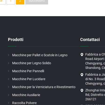
te
1
2
Successivo
Prodotti
Contattaci
Fabbrica a C
Macchine per Pallet e Scatole in Legno
Road Airport I
Macchine per Legno Solido
Chengyang, ci
Shandong, Ci
Macchine Per Pannelli
Fabbrica a J
Macchine Per Lucidare
di No. 3 Road,
Chengyang, ci
Macchine per la Verniciatura e Rivestimento
Zhonghai Int
Rd, Distretto
Macchine Ausiliarie
266121
Raccolta Polvere