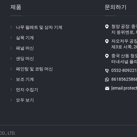
제품
문의하기
청양 공장: 
나무 팔레트 및 상자 기계
지 쑹위엔로,
실목 기계
자오저우 공장
제3로 서쪽, 
패널 머신
중국 산동 청도
샌딩 머신
터내셔널 플라자
페인팅 및 코팅 머신
0532-80922
보조 기계
8618562586
[email protec
먼지 수집기
모두 보기
., LTD.