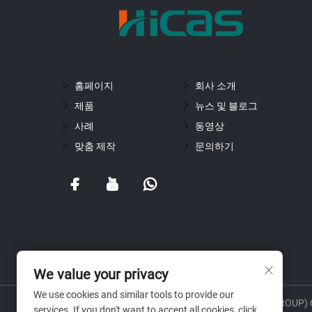
홈페이지
회사 소개
제품
뉴스 및 블로그
사례
동영상
맞춤 제작
문의하기
We value your privacy
We use cookies and similar tools to provide our
저작권 © 2025 SHANDONG HICAS MACHINERY (GROUP) CO
services. If you don't want to accept all cookies, click