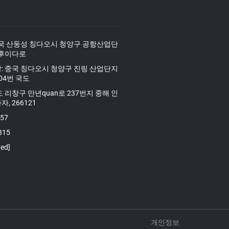
중국 산둥성 칭다오시 청양구 공항산업단
 후이다로
: 중국 칭다오시 청양구 진링 산업단지
204번 국도
 리창구 만년quan로 237번지 중해 인
, 266121
157
815
ted]
개인정보