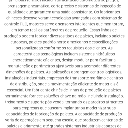
principais funções incluem alimentação automática de pregos,
prensagem pneumática, corte preciso e sistemas de inspeção de
qualidade que garantem uma saída consistente. Os fabricantes
chineses desenvolveram tecnologias avançadas com sistemas de
controle PLC, motores servo e sensores inteligentes que monitoram,
em tempo real, os parâmetros de produção. Essas linhas de
produção podem fabricar diversos tipos de paletes, incluindo paletes
europeus, paletes-padrão norte-americanos e especificações
personalizadas conforme os requisitos dos clientes. As
características tecnológicas incluem sistemas hidráulicos
energeticamente eficientes, design modular para facilitar a
manutenção e parâmetros ajustáveis para acomodar diferentes
dimensões de paletes. As aplicações abrangem centros logísticos,
instalações industriais, empresas de transporte marítimo e centros
de distribuição, onde a movimentação eficiente de materiais é
essencial. Um fabricante chinês de linhas de produção de paletes
normalmente fornece soluções-chave-na-mão, incluindo instalação,
treinamento e suporte pós-venda, tornando-os parceiros atraentes
para empresas que buscam implantar ou modernizar suas
capacidades de fabricação de paletes. A capacidade de produção
varia de operações em pequena escala, que produzem centenas de
paletes diariamente, até grandes sistemas industriais capazes de