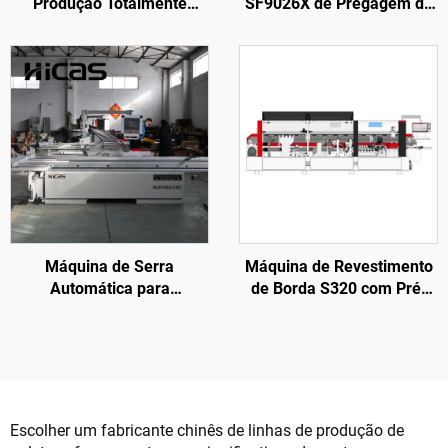
Produção Totalmente
SF9026X de Pregagem de
Automática de Paletes de
Paletes Americanos
Madeira EPAL / EUR
Grandes de 2400 mm
Máquina de Serra
Máquina de Revestimento
Automática para
de Borda S320 com Pré-
Processamento de Móveis
fresagem para
de Madeira Sólida
Processamento de Portas
de Madeira
Escolher um fabricante chinês de linhas de produção de