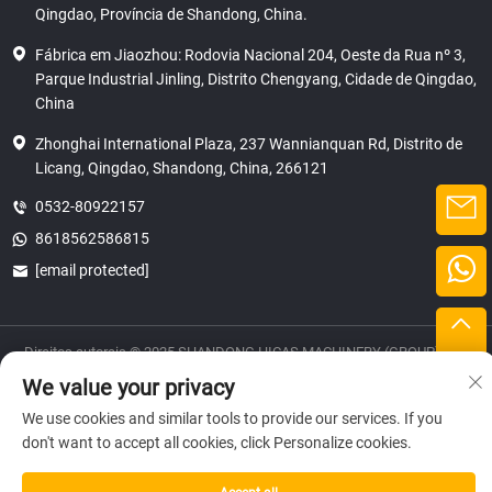
Qingdao, Província de Shandong, China.
Fábrica em Jiaozhou: Rodovia Nacional 204, Oeste da Rua nº 3,
Parque Industrial Jinling, Distrito Chengyang, Cidade de Qingdao,
China
Zhonghai International Plaza, 237 Wannianquan Rd, Distrito de
Licang, Qingdao, Shandong, China, 266121
0532-80922157
8618562586815
[email protected]
Direitos autorais © 2025 SHANDONG HICAS MACHINERY (GROUP) CO.,
LTD.
We value your privacy
privacidade
We use cookies and similar tools to provide our services. If you
don't want to accept all cookies, click Personalize cookies.