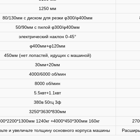
1250 мм
80/130мм с диском для резки φ300/φ400мм
50/90мм с пилой φ300/φ400мм
электрический наклон 0-45°
φ400мм+φ120мм
450мм (нет лопастей, идущих с машиной)
30мм+20мм
4000/6000 об/мин
8000 об/мин
5.5квт+1.1квт
380в 50гц 3ф
3250*3630*830мм
00*2200*1300мм 1240кг +4000*450*300мм 160кг
270
ьте и увеличьте толщину основного корпуса машины
Расширь