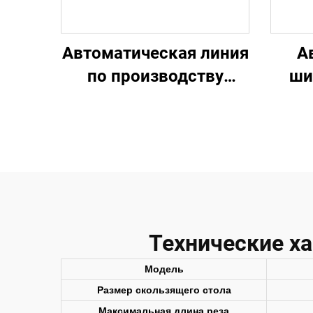
Автоматическая линия
А
по производству
ши
гвоздезабивного
станка для
шлиф
деревянных поддонов
для 
SF1000
ме
Технические х
Модель
Размер скользящего стола
Максимальная длина реза