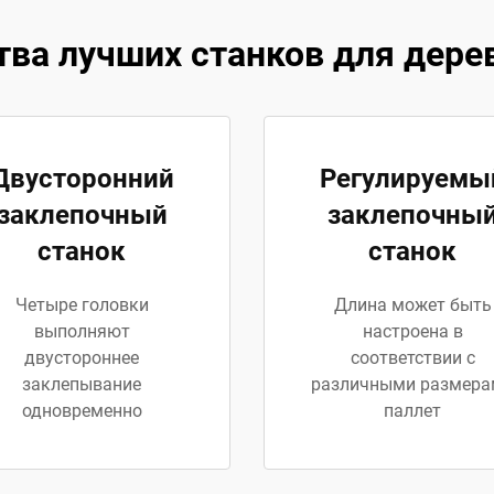
ва лучших станков для дере
Двусторонний
Регулируемы
заклепочный
заклепочны
станок
станок
Четыре головки
Длина может быть
выполняют
настроена в
двустороннее
соответствии с
заклепывание
различными размера
одновременно
паллет