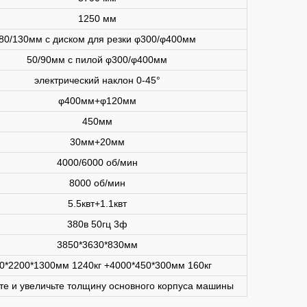
1250 мм
80/130мм с диском для резки φ300/φ400мм
50/90мм с пилой φ300/φ400мм
электрический наклон 0-45°
φ400мм+φ120мм
450мм
30мм+20мм
4000/6000 об/мин
8000 об/мин
5.5квт+1.1квт
380в 50гц 3ф
3850*3630*830мм
0*2200*1300мм 1240кг +4000*450*300мм 160кг
те и увеличьте толщину основного корпуса машины