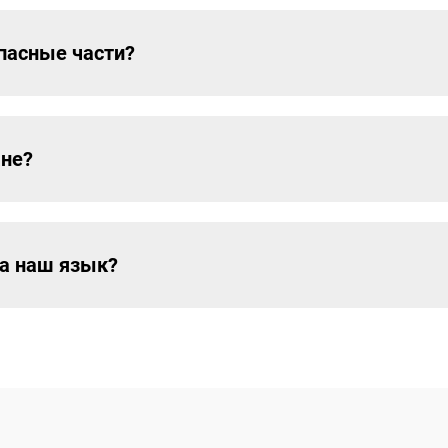
пасные части?
ане?
на наш язык?